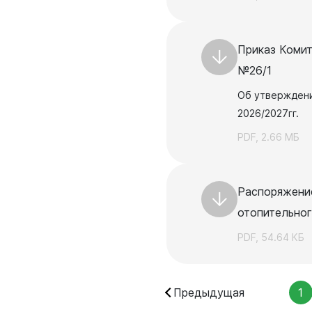
родных депутатов
созыва
Приказ Комит
№26/1
Об утверждени
2026/2027гг.
PDF, 2.66 МБ
Распоряжение
отопительног
PDF, 54.64 КБ
Предыдущая
1