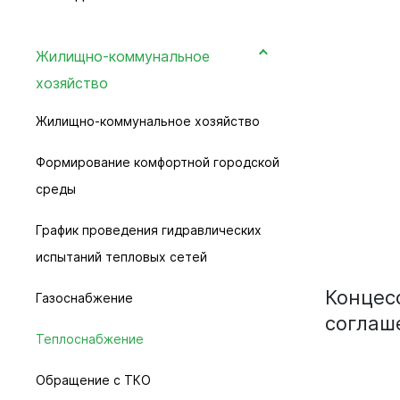
Уборка и вывоз снега
Прогноз погоды
Жилищно-коммунальное
хозяйство
Общественные обсуждения
Жилищно-коммунальное хозяйство
Информация от Южно-Сибирского
межрегионального управления
Формирование комфортной городской
Росприроднадзора
среды
Информация о пунктах приема
График проведения гидравлических
отработанных ртутьсодержащих ламп
испытаний тепловых сетей
Концес
Газоснабжение
соглаш
Теплоснабжение
Обращение с ТКО