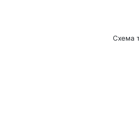
Администрация Орджоникидзевского
района
Администрация Новоильинского района
Схема
Финансовое управление города
Новокузнецка