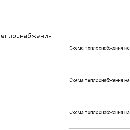
теплоснабжения
Схема теплоснабжения н
Новокузнецк 
Схема теплоснабжения на
DOCX, 599.5 К
Приказ Минэн
Новокузнецк 
Схема теплоснабжения на
PDF, 458.46 КБ
DOCX, 624.52 