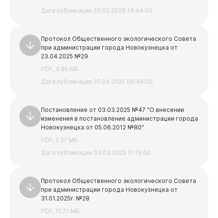
Опека и попечительство
Дата публикации 20.02.2026 14:44:00
Опека и попечительство
Экология
Нормативно-правовые акты
Общественный экологический Совет
Протокол Общественного экологического Совета
при администрации города Новокузнецка от
Уборка и вывоз снега
23.04.2025 №29
Прогноз погоды
PDF, 4.85 МБ
Дата публикации 25.04.2025 09:48:00
Общественные обсуждения
Администрация
Информация от Южно-Сибирского межрегионального
управления Росприроднадзора
Постановление от 03.03.2025 №47 "О внесении
изменения в постановление администрации города
Информация о пунктах приема отработанных
Новокузнецка от 05.06.2012 №80"
ртутьсодержащих ламп
PDF, 2.27 МБ
Дата публикации 03.03.2025 11:19:00
Жилищно-коммунальное хозяйство
Протокол Общественного экологического Совета
Жилищно-коммунальное хозяйство
при администрации города Новокузнецка от
31.01.2025г. №28
Формирование комфортной городской среды
PDF, 17.71 МБ
График проведения гидравлических испытаний