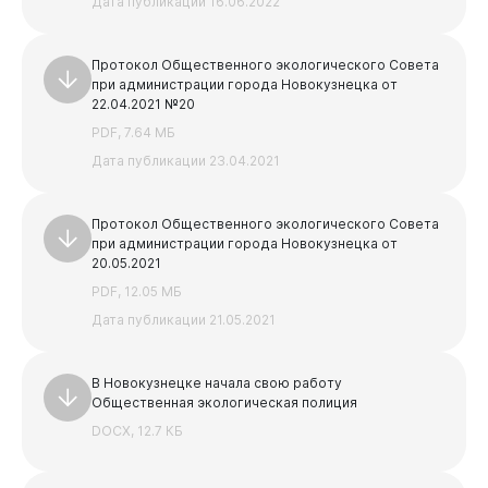
Дата публикации 16.06.2022
Отдел по труду администрации города Новокузнецка
Комитет образования и науки администрации города
Протокол Общественного экологического Совета
Документы
Новокузнецка
при администрации города Новокузнецка от
22.04.2021 №20
Управление потребительского рынка и развития
предпринимательства
PDF, 7.64 МБ
Дата публикации 23.04.2021
Администрация Центрального района
Администрация Кузнецкого района
Протокол Общественного экологического Совета
Администрация Заводского района
при администрации города Новокузнецка от
20.05.2021
Администрация Куйбышевского района
PDF, 12.05 МБ
Администрация Орджоникидзевского района
Дата публикации 21.05.2021
Администрация Новоильинского района
Виртуальная
приемная
Финансовое управление города Новокузнецка
В Новокузнецке начала свою работу
Общественная экологическая полиция
DOCX, 12.7 КБ