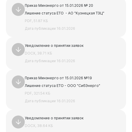
PDF, 3.86 МБ
Приказ Минэнерго от 15.01.2026 № 20
АКТ и паспорт для УО
Лишение статуса ЕТО - АО "Кузнецкая ТЭЦ"
DOCX, 19.02 КБ
PDF, 51.87 КБ
Предыдущая
Следующая
Дата публикации 16.01.2026
1
2
3
4
5
Уведомление о принятии заявок
DOCX, 38.71 КБ
Дата публикации 16.01.2026
Приказ Минэнерго от 15.01.2026 №19
Лишение статуса ЕТО - ООО "СибЭнерго"
PDF, 321.54 КБ
Дата публикации 16.01.2026
Уведомление о принятии заявок
DOCX, 38.64 КБ