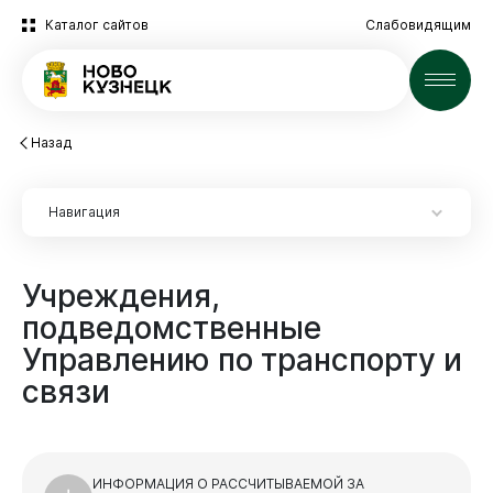
Каталог сайтов
Слабовидящим
Новости
Назад
Навигация
Учреждения,
подведомственные
Управлению
по
транспорту
и
Экспертиза НПА
Новокузнецк
связи
Экспертиза НПА
2025 год
Архив
ИНФОРМАЦИЯ О РАССЧИТЫВАЕМОЙ ЗА