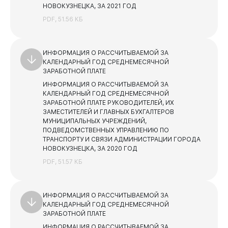
НОВОКУЗНЕЦКА, ЗА 2021 ГОД
Учреждения, подведомственные Комитету по делам
PDF, 51.56 КБ
молодежи
Учреждения, подведомственные Управлению
культуры
ИНФОРМАЦИЯ О РАССЧИТЫВАЕМОЙ ЗА
Бизнесу
КАЛЕНДАРНЫЙ ГОД СРЕДНЕМЕСЯЧНОЙ
Учреждения, подведомственные Комитету
образования и науки
ЗАРАБОТНОЙ ПЛАТЕ
ИНФОРМАЦИЯ О РАССЧИТЫВАЕМОЙ ЗА
Финансы
КАЛЕНДАРНЫЙ ГОД СРЕДНЕМЕСЯЧНОЙ
ЗАРАБОТНОЙ ПЛАТЕ РУКОВОДИТЕЛЕЙ, ИХ
Бюджет
ЗАМЕСТИТЕЛЕЙ И ГЛАВНЫХ БУХГАЛТЕРОВ
МУНИЦИПАЛЬНЫХ УЧРЕЖДЕНИЙ,
Отчеты
ПОДВЕДОМСТВЕННЫХ УПРАВЛЕНИЮ ПО
Бюджет для граждан
ТРАНСПОРТУ И СВЯЗИ АДМИНИСТРАЦИИ ГОРОДА
НОВОКУЗНЕЦКА, ЗА 2020 ГОД
Документы
PDF, 51.57 КБ
Документы
ИНФОРМАЦИЯ О РАССЧИТЫВАЕМОЙ ЗА
КАЛЕНДАРНЫЙ ГОД СРЕДНЕМЕСЯЧНОЙ
ЗАРАБОТНОЙ ПЛАТЕ
ИНФОРМАЦИЯ О РАССЧИТЫВАЕМОЙ ЗА