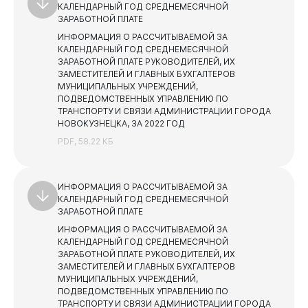
КАЛЕНДАРНЫЙ ГОД СРЕДНЕМЕСЯЧНОЙ
ЗАРАБОТНОЙ ПЛАТЕ
Противодействие коррупции
ИНФОРМАЦИЯ О РАССЧИТЫВАЕМОЙ ЗА
Противодействие коррупции
КАЛЕНДАРНЫЙ ГОД СРЕДНЕМЕСЯЧНОЙ
Среднемесячная заработная плата
ЗАРАБОТНОЙ ПЛАТЕ РУКОВОДИТЕЛЕЙ, ИХ
Нормативные правовые акты
ЗАМЕСТИТЕЛЕЙ И ГЛАВНЫХ БУХГАЛТЕРОВ
Учреждения, подведомственные администрации
Администрация
города Новокузнецка
МУНИЦИПАЛЬНЫХ УЧРЕЖДЕНИЙ,
Сведения о доходах, расходах, об имуществе и
ПОДВЕДОМСТВЕННЫХ УПРАВЛЕНИЮ ПО
обязательствах имущественного характера
Учреждения и предприятия, подведомственные
ТРАНСПОРТУ И СВЯЗИ АДМИНИСТРАЦИИ ГОРОДА
Комитету по управлению муниципальным имуществом
НОВОКУЗНЕЦКА, ЗА 2022 ГОД
Комиссия по соблюдению требований к служебному
поведению муниципальных служащих и
PDF, 58.22 КБ
Учреждения, подведомственные Управлению
урегулированию конфликта интересов
дорожно - коммунального хозяйства и
благоустройства
Независимая антикоррупционная экспертиза
ИНФОРМАЦИЯ О РАССЧИТЫВАЕМОЙ ЗА
Учреждения, подведомственные Комитету по
Методические материалы
КАЛЕНДАРНЫЙ ГОД СРЕДНЕМЕСЯЧНОЙ
физической культуре, спорту и туризму
ЗАРАБОТНОЙ ПЛАТЕ
План противодействия коррупции
Учреждения, подведомственные Комитету жилищно-
ИНФОРМАЦИЯ О РАССЧИТЫВАЕМОЙ ЗА
Горожанам
коммунального хозяйства
Формы и бланки
КАЛЕНДАРНЫЙ ГОД СРЕДНЕМЕСЯЧНОЙ
ЗАРАБОТНОЙ ПЛАТЕ РУКОВОДИТЕЛЕЙ, ИХ
Учреждения, подведомственные Управлению по
ЗАМЕСТИТЕЛЕЙ И ГЛАВНЫХ БУХГАЛТЕРОВ
транспорту и связи
МУНИЦИПАЛЬНЫХ УЧРЕЖДЕНИЙ,
Учреждения, подведомственные Комитету
ПОДВЕДОМСТВЕННЫХ УПРАВЛЕНИЮ ПО
социальной защиты
ТРАНСПОРТУ И СВЯЗИ АДМИНИСТРАЦИИ ГОРОДА