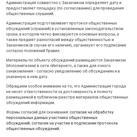
Документы
Администрация совместно с Заказчиком определяет дату и
предоставляет площадку (по согласованию) для проведения
общественных слушаний.
Администрация подготавливает протокол общественных
обсуждений (слушаний) в установленные законодательством
сроки, в котором четко фиксируются основные вопросы, а
также предмет разногласий между общественностью и
Заказчиком (в случае его наличия), организует его подписание
согласно положений Правил.
Материалы по объекту обсуждений размещаются Заказчиком
(Исполнителем) в сети «Интернет», а также для очного
ознакомления - согласно уведомлению об обсуждениях и в
указанную в нем дату.
Обращаем особое внимание на то, что Администрация города
не несет ответственности за достоверность и полноту
размещаемой в публичном реестре материалов общественных
обсуждений информации.
Формы согласий для скачивания:
с
огласие на обработку
персональных данных участника общественных
обсуждений
;
с
огласие на участие в подписании протокола
общественных обсуждений
Виртуальная
приемная
.