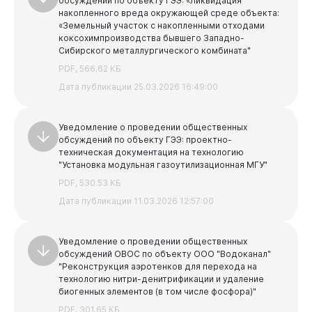
обсуждений по объекту ГЭЭ: «Ликвидация
накопленного вреда окружающей среде объекта:
«Земельный участок с накопленными отходами
коксохимпроизводства бывшего Западно-
Сибирского металлургического комбината"
PDF, 566.62 КБ
Дата публикации 25.03.2026 16:49:00
Уведомление о проведении общественных
обсуждений по объекту ГЭЭ: проектно-
техническая документация на технологию
"Установка модульная газоутилизационная МГУ"
PDF, 530.53 КБ
Дата публикации 11.03.2026 12:57:00
Уведомление о проведении общественных
обсуждений ОВОС по объекту ООО "Водоканал"
"Реконструкция аэротенков для перехода на
технологию нитри-денитрификации и удаление
биогенных элементов (в том числе фосфора)"
PDF, 301.65 КБ