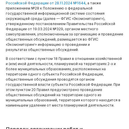
Опека и попечительство
Российской Федерации от 28.11.2024 №1644
, а также
приложением №28 к Положению о федеральной
Опека и попечительство
Экология
государственной информационной системе состояния
окружающей среды (далее — ФГИС «Экомониторинг»),
Нормативно-правовые акты
Общественный экологический Совет
утвержденному постановлением Правительства Российской
Новокузнецк
Федерации от 19.03.2024 №329, органом местного
Уборка и вывоз снега
самоуправления, уполномоченным за организацию и проведение
общественных обсуждений, размещается во ФГИС
Прогноз погоды
«Экомониторинг» информацию о проведении и
Общественные обсуждения
результатах общественных обсуждений.
Информация от Южно-Сибирского межрегионального
В соответствии с пунктом 18 Правил в отношении хозяйственной
управления Росприроднадзора
и (или) иной деятельности, планируемой на территориях 2-х и
более муниципальных образованиях, расположенных на
Информация о пунктах приема отработанных
территории одного субъекта Российской Федерации,
ртутьсодержащих ламп
общественные обсуждения проводятся органом
государственной власти субъекта Российской Федерации. При
этом пунктом 20 Правил предусмотрено проведение
общественных обсуждений на территории одного из
муниципальных образований, территория которого находится в
Жилищно-коммунальное хозяйство
наименьшем удалении от места планируемой деятельности.
Жилищно-коммунальное хозяйство
Формирование комфортной городской среды
График проведения гидравлических испытаний