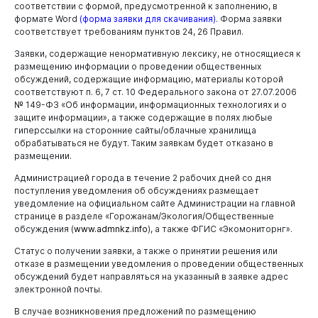
соответствии с формой, предусмотренной к заполнению, в
Отдел по труду администрации города Новокузнецка
формате Word
(
форма заявки для скачивания
)
. Форма заявки
соответствует требованиям пунктов 24, 26 Правил.
Горожанам
Комитет образования и науки администрации города
Новокузнецка
Заявки, содержащие ненормативную лексику, не относящиеся к
размещению информации о проведении общественных
Управление потребительского рынка и развития
обсуждений, содержащие информацию, материалы которой
предпринимательства
соответствуют п. 6, 7 ст. 10 Федерального закона от 27.07.2006
№ 149-ФЗ «Об информации, информационных технологиях и о
Администрация Центрального района
защите информации», а также содержащие в полях любые
Администрация Кузнецкого района
гиперссылки на сторонние сайты/облачные хранилища
обрабатываться не будут. Таким заявкам будет отказано в
Администрация Заводского района
размещении.
Администрация Куйбышевского района
Администрацией города в течение 2 рабочих дней со дня
поступления уведомления об обсуждениях размещает
Администрация Орджоникидзевского района
уведомление на официальном сайте Администрации на главной
странице в разделе «Горожанам/Экология/Общественные
Администрация Новоильинского района
обсуждения (
www.admnkz.info
), а также ФГИС «Экомониторнг».
Финансовое управление города Новокузнецка
Статус о получении заявки, а также о принятии решения или
отказе в размещении уведомления о проведении общественных
обсуждений будет направляться на указанный в заявке адрес
электронной почты.
В случае возникновения предложений по размещению