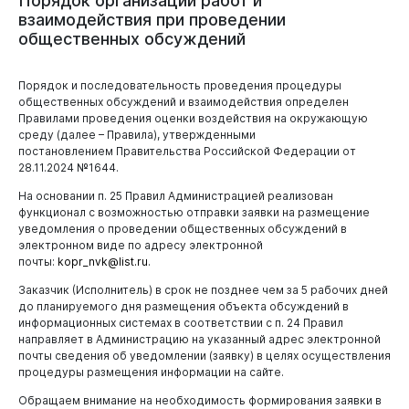
Порядок
организации
работ
и
тепловых сетей
взаимодействия
при
проведении
Транспорт
общественных
обсуждений
Газоснабжение
Документы
Муниципальные услуги
Администрация
Теплоснабжение
Безопасные и качественные дороги
Сводный реестр муниципальных услуг
Порядок и последовательность проведения процедуры
Муниципальная служба
Обращение с ТКО
общественных обсуждений и взаимодействия определен
Ремонт дорог и гарантийные обязательства
Комитет по управлению муниципальным имуществом
Муниципальная служба
Правилами проведения оценки воздействия на окружающую
города Новокузнецка
Безопасность
Оперштаб по транспорту
среду (далее – Правила), утвержденными
Порядок проведения конкурсов
постановлением Правительства Российской Федерации от
Безопасность
Управление по учету и приватизации жилых помещений
Уведомления о брошенных транспортных средствах
28.11.2024 №1644.
администрации города Новокузнецка
Кадровый резерв
Безнадзорные животные
Информация о перемещенных транспортных
На основании п. 25 Правил Администрацией реализован
Управление дорожно-коммунального хозяйства и
средствах
Водные объекты
функционал с возможностью отправки заявки на размещение
благоустройства
уведомления о проведении общественных обсуждений в
Памятки по паводку
Управление культуры и молодежной политики
электронном виде по адресу электронной
администрации города Новокузнецка
почты:
kopr_nvk@list.ru
.
Заказчик (Исполнитель) в срок не позднее чем за 5 рабочих дней
Комитет социальной защиты администрации города
Выборы
Новокузнецка
до планируемого дня размещения объекта обсуждений в
информационных системах в соответствии с п. 24 Правил
Выборы
Комитет Жилищно-коммунального хозяйства
направляет в Администрацию на указанный адрес электронной
Администрации города Новокузнецка и МБУ
почты сведения об уведомлении (заявку) в целях осуществления
Выборы депутатов Новокузнецкого городского
"Дирекция ЖКХ"
процедуры размещения информации на сайте.
Совета народных депутатов седьмого созыва
Комитет градостроительства и архитектуры
Обращаем внимание на необходимость формирования заявки в