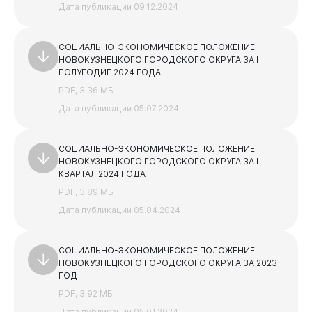
Дата публикации 09.12.2024
СОЦИАЛЬНО-ЭКОНОМИЧЕСКОЕ ПОЛОЖЕНИЕ
НОВОКУЗНЕЦКОГО ГОРОДСКОГО ОКРУГА ЗА I
ПОЛУГОДИЕ 2024 ГОДА
Документы
PDF, 3.36 МБ
Дата публикации 05.07.2024
СОЦИАЛЬНО-ЭКОНОМИЧЕСКОЕ ПОЛОЖЕНИЕ
НОВОКУЗНЕЦКОГО ГОРОДСКОГО ОКРУГА ЗА I
КВАРТАЛ 2024 ГОДА
PDF, 3.89 МБ
Дата публикации 05.04.2024
СОЦИАЛЬНО-ЭКОНОМИЧЕСКОЕ ПОЛОЖЕНИЕ
НОВОКУЗНЕЦКОГО ГОРОДСКОГО ОКРУГА ЗА 2023
Виртуальная
приемная
ГОД
PDF, 3.92 МБ
Дата публикации 05.01.2024