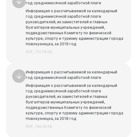
год среднемесячной заработной плате
Информация о рассчитываемой за календарный
Противодействие коррупции
год среднемесячной заработной плате
Противодействие коррупции
руководителей, их заместителей и главных
Среднемесячная заработная плата
Горожанам
бухгалтеров муниципальных учреждений,
Нормативные правовые акты
подведомственных Комитету по физической
Учреждения, подведомственные администрации
города Новокузнецка
культуре, спорту и туризму администрации города
Сведения о доходах, расходах, об имуществе и
Новокузнецка, за 2019 год
обязательствах имущественного характера
Учреждения и предприятия, подведомственные
PDF, 172.79 КБ
Комитету по управлению муниципальным имуществом
Комиссия по соблюдению требований к служебному
поведению муниципальных служащих и
Учреждения, подведомственные Управлению
урегулированию конфликта интересов
Бизнесу
дорожно - коммунального хозяйства и
Информация о рассчитываемой за календарный
благоустройства
Независимая антикоррупционная экспертиза
год среднемесячной заработной плате
Учреждения, подведомственные Комитету по
Информация о рассчитываемой за календарный
Методические материалы
физической культуре, спорту и туризму
год среднемесячной заработной плате
План противодействия коррупции
руководителей, их заместителей и главных
Учреждения, подведомственные Комитету жилищно-
бухгалтеров муниципальных учреждений,
коммунального хозяйства
Формы и бланки
подведомственных Комитету по физической
Документы
культуре, спорту и туризму администрации города
Учреждения, подведомственные Управлению по
Новокузнецка, за 2018 год
транспорту и связи
PDF, 140.16 КБ
Учреждения, подведомственные Комитету
социальной защиты