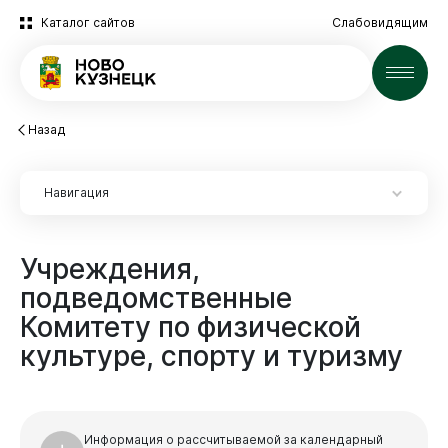
Каталог сайтов
Слабовидящим
Новости
Назад
Навигация
Новокузнецк
Учреждения,
подведомственные
Комитету
по
физической
Экспертиза НПА
культуре,
спорту
и
туризму
Экспертиза НПА
2025 год
Администрация
Архив
Информация о рассчитываемой за календарный