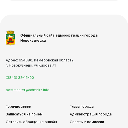
Учреждения, подведомственные Комитету по делам
молодежи
Виртуальная
приемная
Учреждения, подведомственные Управлению
культуры
Учреждения, подведомственные Комитету
Официальный сайт администрации города
образования и науки
Новокузнецка
Финансы
Бюджет
Адрес: 654080, Кемеровская область,
г. Новокузнецк, ул.Кирова 71
Отчеты
(3843) 32-15-00
Бюджет для граждан
Документы
postmaster@admnkz.info
Горячие линии
Глава города
Записаться на прием
Администрация города
Оставить обращение онлайн
Советы и комиссии