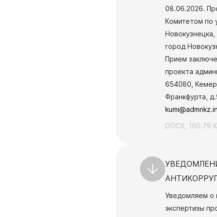
08.06.2026.
Пр
я защита
Комитетом по 
Новокузнецка,
ьные услуги
город Новокузн
Прием заключе
ьная служба
проекта админ
сть
654080, Кемер
о лесах
Франкфурта, д.
цкого городского
kumi@admnkz.i
DOCX, 160.76 
-счетная палата
цкого городского
УВЕДОМЛЕН
одных депутатов
АНТИКОРРУ
Уведомляем о 
путатов
экспертизы пр
цкого городского