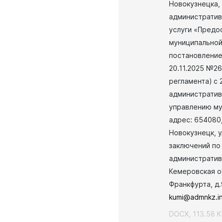
родных депутатов
Новокузнецка,
созыва
административ
услуги «Предо
муниципальной
постановление
20.11.2025 №2
регламента) с 
административ
управлению му
адрес: 654080
Новокузнецк, у
заключений по
административ
Кемеровская об
Франкфурта, д.
kumi@admnkz.i
DOCX, 113.58 