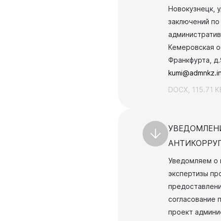
Новокузнецк, у
заключений по
административ
Кемеровская об
Франкфурта, д.
kumi@admnkz.i
DOCX, 115.71 К
уальная
мная
обращение
УВЕДОМЛЕН
иема граждан
АНТИКОРРУ
аботе
Уведомляем о 
бинет
экспертизы пр
предоставлени
согласование 
проект админис