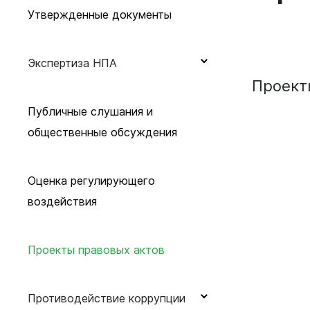
Экология
Заместитель главы города по
Утвержденные документы
строительству
Молодежная политика
Экспертиза НПА
Заместитель главы города по
ЖКХ - председатель Комитета
Проек
Жилищно-коммунальное
Экспертиза НПА
ЖКХ
хозяйство
Публичные слушания и
2025 год
общественные обсуждения
Заместитель главы города -
Улучшение жилищных условий
руководитель аппарата
Архив
Оценка регулирующего
Заместитель главы города по
воздействия
экономическим вопросам
Проекты правовых актов
Противодействие коррупции