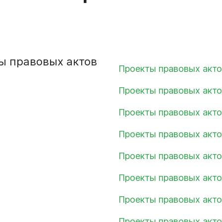
Сведения о лесах Новокузнецкого
городского округа
Отдел мобилизационной подготовки
Контрольно-счетная палата
Отдел бухгалтерского учета и
Новокузнецкого городского округа
ты
правовых
актов
отчетности
Проекты правовых акто
Совет народных депутатов
Отдел внутреннего финансового
Проекты правовых акто
контроля
Выборы
Проекты правовых акто
Правовое управление
Проекты правовых акто
Советы и комиссии
Проекты правовых акто
Проекты правовых акто
Проекты правовых акто
Проекты правовых акто