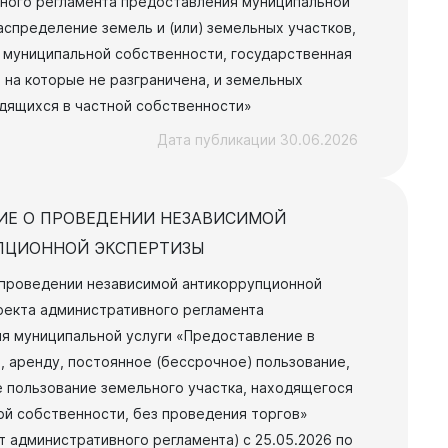
ного регламента предоставления муниципальной
аспределение земель и (или) земельных участков,
 муниципальной собственности, государственная
 на которые не разграничена, и земельных
одящихся в частной собственности»
Документы
Дата публикации 30.06.2026
Утвержденные документы
Экспертиза НПА
ИЕ О ПРОВЕДЕНИИ НЕЗАВИСИМОЙ
Публичные слушания и
ПЦИОННОЙ ЭКСПЕРТИЗЫ
общественные обсуждения
Оценка регулирующего
проведении независимой антикоррупционной
воздействия
оекта административного регламента
Проекты правовых актов
я муниципальной услуги «Предоставление в
у
, аренду, постоянное (бессрочное) пользование,
Противодействие коррупции
нции
 пользование земельного участка, находящегося
Среднемесячная заработная
нс
ой собственности, без проведения торгов»
плата
т административного регламента) с 25.05.2026 по