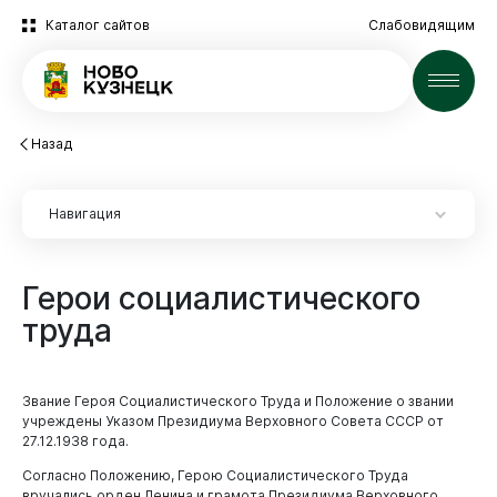
Каталог сайтов
Слабовидящим
Новости
Назад
Навигация
Герои
социалистического
Новокузнецк
труда
Звание Героя Социалистического Труда и Положение о звании
учреждены Указом Президиума Верховного Совета СССР от
27.12.1938 года.
Администрация
Согласно Положению, Герою Социалистического Труда
вручались орден Ленина и грамота Президиума Верховного