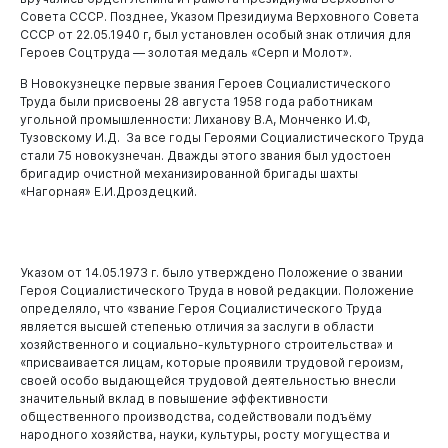
Совета СССР. Позднее, Указом Президиума Верховного Совета
СССР от 22.05.1940 г, был установлен особый знак отличия для
Героев Соцтруда — золотая медаль «Серп и Молот».
В Новокузнецке первые звания Героев Социалистического
Труда были присвоены 28 августа 1958 года работникам
угольной промышленности: Лиханову В.А, Монченко И.Ф,
Горожанам
Тузовскому И.Д. За все годы Героями Социалистического Труда
стали 75 новокузнечан. Дважды этого звания был удостоен
бригадир очистной механизированной бригады шахты
«Нагорная» Е.И.Дроздецкий.
Бизнесу
Указом от 14.05.1973 г. было утверждено Положение о звании
Героя Социалистического Труда в новой редакции. Положение
определяло, что «звание Героя Социалистического Труда
является высшей степенью отличия за заслуги в области
хозяйственного и социально-культурного строительства» и
«присваивается лицам, которые проявили трудовой героизм,
своей особо выдающейся трудовой деятельностью внесли
значительный вклад в повышение эффективности
общественного производства, содействовали подъёму
Документы
народного хозяйства, науки, культуры, росту могущества и