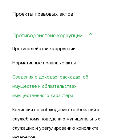
Культура и
Проекты правовых актов
Опека и по
Экология
Противодействие коррупции
Молодежна
Жилищно-к
Противодействие коррупции
хозяйство
Нормативные правовые акты
Улучшение
Социальна
Сведения о доходах, расходах, об
Транспорт
имуществе и обязательствах
Муниципал
имущественного характера
Муниципал
Комиссия по соблюдению требований к
Безопасно
служебному поведению муниципальных
Сведения 
служащих и урегулированию конфликта
Новокузне
интересов