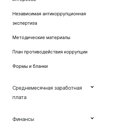
округа
Контрольно
Независимая антикоррупционная
Новокузне
экспертиза
округа
Совет нар
Методические материалы
Выборы
План противодействия коррупции
Выборы де
Новокузне
Формы и бланки
Совета на
седьмого 
Среднемесячная заработная
плата
Учреждения, подведомственные
Финансы
администрации города Новокузнецка
Бюджет
Учреждения и предприятия,