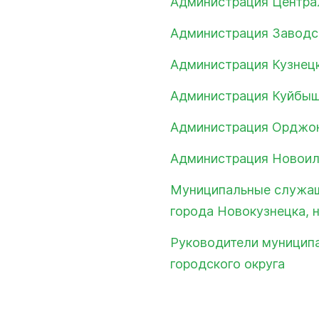
Администрация Центра
-счетная палата
Администрация Заводс
цкого городского
Администрация Кузнецк
одных депутатов
Администрация Куйбыш
путатов
Администрация Орджон
цкого городского
родных депутатов
Администрация Новоил
созыва
Муниципальные служащ
города Новокузнецка, 
Руководители муницип
городского округа