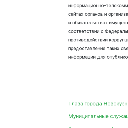
Муниципальные закупки
информационно-телекомму
 искусство
Муниципальное имущество
сайтах органов и организ
печительство
Потребительский рынок
и обязательствах имущес
соответствии с Федераль
Малому и среднему бизнес
я политика
противодействии коррупц
Стандарт развития конкуре
оммунальное
предоставление таких св
Антимонопольный комплае
информации для опублико
 жилищных условий
Муниципальный контроль
я защита
ьные услуги
ьная служба
Глава города Новокузн
сть
Муниципальные служащ
о лесах
цкого городского