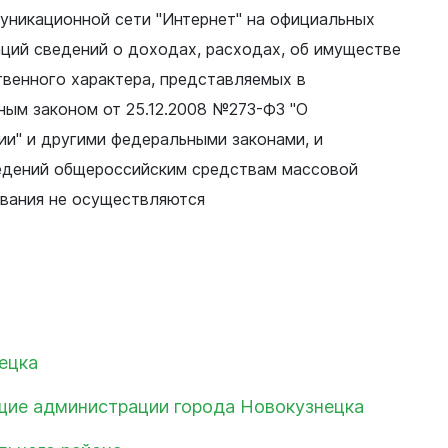
общественные обсуждения
никационной сети "Интернет" на официальных
Оценка регулирующего
аций сведений о доходах, расходах, об имуществе
воздействия
твенного характера, представляемых в
Проекты правовых актов
ным законом от 25.12.2008 №273-ФЗ "О
у
Противодействие коррупции
ии" и другими федеральными законами, и
нции
Среднемесячная заработная
едений общероссийским средствам массовой
нс
плата
вания не осуществляются
Финансы
ецка
ие администрации города Новокузнецка