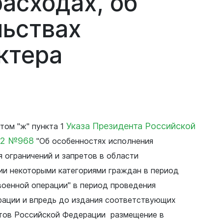
расходах,
об
льствах
ктера
Указа Президента Российской
том "ж" пункта 1
22 №968
"Об особенностях исполнения
 ограничений и запретов в области
Документы
ии некоторыми категориями граждан в период
Утвержденные документы
военной операции" в период проведения
Экспертиза НПА
рации и впредь до издания соответствующих
тов Российской Федерации размещение в
Публичные слушания и