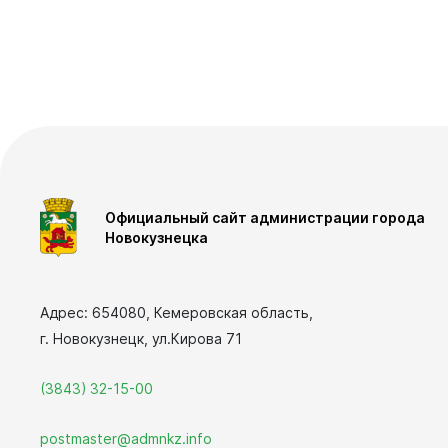
подведомственные Комитету по
Отчеты
управлению муниципальным
Бюджет для граждан
имуществом
Документы
Учреждения, подведомственные
Управлению дорожно - коммунального
Вирт
хозяйства и благоустройства
прие
Официальный сайт администрации города
Оставить 
Учреждения, подведомственные
Новокузнецка
Комитету по физической культуре,
График пр
спорту и туризму
Отчеты о р
Адрес: 654080, Кемеровская область,
Личный ка
Учреждения, подведомственные
г. Новокузнецк, ул.Кирова 71
Комитету жилищно-коммунального
(3843) 32-15-00
хозяйства
Учреждения, подведомственные
postmaster@admnkz.info