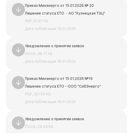
PDF, 3.86 МБ
Приказ Минэнерго от 15.01.2026 № 20
АКТ и паспорт для УО
Лишение статуса ЕТО - АО "Кузнецкая ТЭЦ"
DOCX, 19.02 КБ
PDF, 51.87 КБ
Предыдущая
Следующая
Дата публикации 16.01.2026
1
2
3
4
5
Уведомление о принятии заявок
DOCX, 38.71 КБ
Дата публикации 16.01.2026
Приказ Минэнерго от 15.01.2026 №19
Лишение статуса ЕТО - ООО "СибЭнерго"
PDF, 321.54 КБ
Дата публикации 16.01.2026
Уведомление о принятии заявок
DOCX, 38.64 КБ