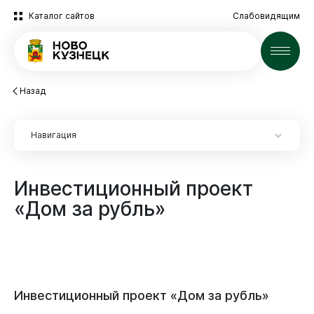
Каталог сайтов
Слабовидящим
Новости
Назад
Навигация
Инвестиционный
проект
Инвесторам
«Дом
за
рубль»
Инвесторам
Сопровождение инвесторов
Особая территория для инвестиций
Поддержка бизнеса
Инвестиционный
проект
«Дом
за
рубль»
Инвестиционный проект «Дом за рубль»