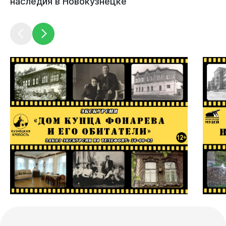
наследия
в
Новокузнецке