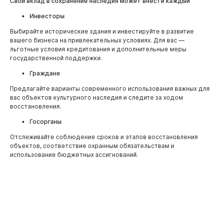
Администрация
Свой вклад в сохранение наследия может внести каждый
Основные нормативные документы
Инвесторы
Имущественная поддержка
Выбирайте исторические здания и инвестируйте в развитие
вашего бизнеса на привлекательных условиях. Для вас —
льготные условия кредитования и дополнительные меры
государственной поддержки.
Граждане
Предлагайте варианты современного использования важных для
вас объектов культурного наследия и следите за ходом
восстановления.
Госорганы
Отслеживайте соблюдение сроков и этапов восстановления
объектов, соответствие охранным обязательствам и
использование бюджетных ассигнований.
Горожанам