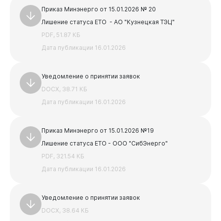
PDF, 3.86 МБ
Приказ Минэнерго от 15.01.2026 № 20
АКТ и паспорт для УО
Лишение статуса ЕТО - АО "Кузнецкая ТЭЦ"
DOCX, 19.02 КБ
PDF, 51.87 КБ
Предыдущая
Следующая
Дата публикации 16.01.2026
1
2
3
4
5
Уведомление о принятии заявок
DOCX, 38.71 КБ
Дата публикации 16.01.2026
Приказ Минэнерго от 15.01.2026 №19
Лишение статуса ЕТО - ООО "СибЭнерго"
PDF, 321.54 КБ
Дата публикации 16.01.2026
Уведомление о принятии заявок
DOCX, 38.64 КБ