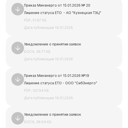
PDF, 3.86 МБ
Приказ Минэнерго от 15.01.2026 № 20
АКТ и паспорт для УО
Лишение статуса ЕТО - АО "Кузнецкая ТЭЦ"
DOCX, 19.02 КБ
PDF, 51.87 КБ
Предыдущая
Следующая
Дата публикации 16.01.2026
1
2
3
4
5
Уведомление о принятии заявок
DOCX, 38.71 КБ
Дата публикации 16.01.2026
Приказ Минэнерго от 15.01.2026 №19
Лишение статуса ЕТО - ООО "СибЭнерго"
PDF, 321.54 КБ
Дата публикации 16.01.2026
Уведомление о принятии заявок
DOCX, 38.64 КБ