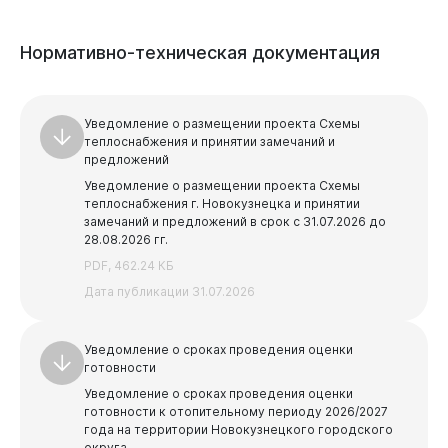
Предыдущая
Следующая
ООО "Управляющая Компания № 1"
XLSX, 35.06 КБ
2026 г
1
...
26
27
28
29
30
Планы подготовки к ОЗП 2026-2027 гг. по
Комитет образования и науки администрации города
Уведомление о сроках проведения оценки
Горожанам
Дата публикации 13.02.2026
План подготовки к отопительному сезону 2025-
следующим объектам: ул.Пирогова,32;
Нормативно-техническая
документация
Новокузнецка
2026
PDF, 433.12 КБ
ул.Пирогова,34; ул.Пирогова,зд.38,к.1.
Управление потребительского рынка и развития
ZIP, 3.26 МБ
Дата публикации 23.07.2025
PDF, 186.14 КБ
Перечень документов для получения паспорта
предпринимательства
Дата публикации 10.07.2025
готовности теплоснабжающих и теплосетевых
Дата публикации 28.04.2026 10:29:00
Уведомление о размещении проекта Схемы
организаций к ОЗП 2026/2027гг.
Администрация Центрального района
теплоснабжения и принятии замечаний и
ТСЖ "77" План по подготовке к ОЗП 2025-2026 г
Перечень документов, отражающих выполнение
предложений
Администрация Кузнецкого района
ТСЖ "Ермакова 1" план подготовки к ОЗП 2025-2026
План по подготовке к отопительному сезону 2025-
требований по обеспечению готовности к
ИП Глухов Д.В.
г.
Уведомление о размещении проекта Схемы
2026 г.
отопительному периоду для оценки готовности
Администрация Заводского района
Планы подготовки к ОЗП 2026-2027 гг. следующих
теплоснабжения г. Новокузнецка и принятии
теплоснабжающих и теплосетевых организаций..
План подготовки к отопительному сезону 2025-
PDF, 2.96 МБ
объектов: ул.Веры Соломиной, 21;ул.Звездова,44
замечаний и предложений в срок с 31.07.2026 до
Администрация Куйбышевского района
2026
DOCX, 27.95 КБ
а;пр-кт Мира,56.
Дата публикации 17.07.2025
28.08.2026 гг.
PDF, 1.43 МБ
Администрация Орджоникидзевского района
Дата публикации 27.02.2026 15:17:00
PDF, 248.23 КБ
PDF, 462.24 КБ
Дата публикации 04.07.2025
Дата публикации 28.04.2026 10:14:00
Дата публикации 31.07.2026
Администрация Новоильинского района
Предыдущая
Следующая
Перечень документов для получения паспорта
Финансовое управление города Новокузнецка
1
2
3
4
5
...
35
готовности к ОЗП 2026/2027 (УК, ТСЖ, Комитеты и
Предыдущая
Следующая
Уведомление о сроках проведения оценки
прочие потребители)
готовности
1
2
3
4
5
...
25
Для УК, ТСЖ, Комитетов и прочих потребителей
Уведомление о сроках проведения оценки
DOCX, 27.57 КБ
готовности к отопительному периоду 2026/2027
года на территории Новокузнецкого городского
Дата публикации 26.02.2026
округа