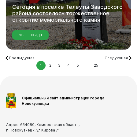
Сегодня
в
поселке
Телеуты
Заводского
района
состоялось
торжественное
открытие
мемориального
камня
80 ЛЕТ ПОБЕДЫ
Предыдущая
Следующая
1
2
3
4
5
...
25
Официальный сайт администрации города
Новокузнецка
Адрес: 654080, Кемеровская область,
г. Новокузнецк, ул.Кирова 71