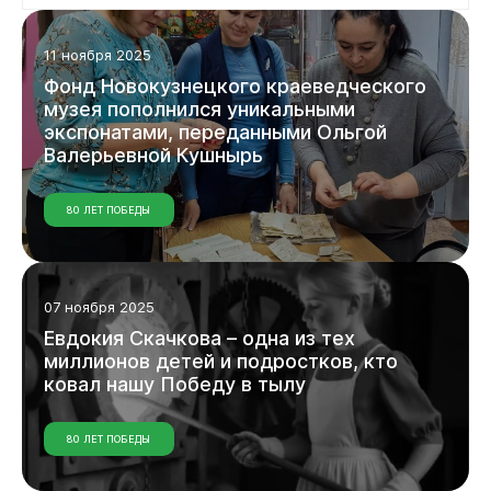
Документы
11 ноября 2025
Фонд
Новокузнецкого
краеведческого
музея
пополнился
уникальными
экспонатами,
переданными
Ольгой
Валерьевной
Кушнырь
80 ЛЕТ ПОБЕДЫ
Виртуальная
приемная
07 ноября 2025
Евдокия
Скачкова
–
одна
из
тех
миллионов
детей
и
подростков,
кто
ковал
нашу
Победу
в
тылу
80 ЛЕТ ПОБЕДЫ