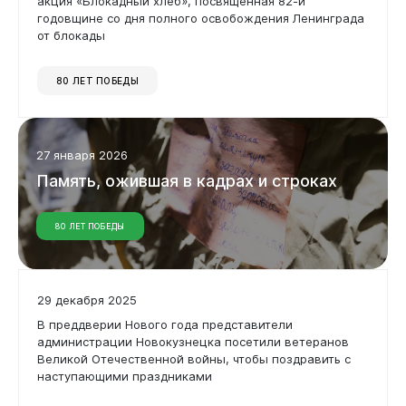
акция «Блокадный хлеб», посвященная 82-й
Дата
годовщине со дня полного освобождения Ленинграда
от блокады
80 ЛЕТ ПОБЕДЫ
Применить фильтр
Сбросить фильтр
Администрация
27 января 2026
Память,
ожившая
в
кадрах
и
строках
80 ЛЕТ ПОБЕДЫ
29 декабря 2025
В преддверии Нового года представители
администрации Новокузнецка посетили ветеранов
Великой Отечественной войны, чтобы поздравить с
Горожанам
наступающими праздниками