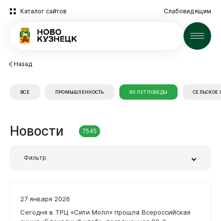
Каталог сайтов
Слабовидящим
Новости
Назад
ВСЕ
ПРОМЫШЛЕННОСТЬ
80 ЛЕТ ПОБЕДЫ
СЕЛЬСКОЕ 
Новости
7545
Фильтр
Новокузнецк
Заголовок или часть текста
27 января 2026
Сегодня в ТРЦ «Сити Молл» прошла Всероссийская