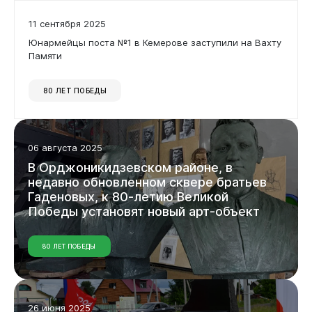
11 сентября 2025
Юнармейцы поста №1 в Кемерове заступили на Вахту
Памяти
80 ЛЕТ ПОБЕДЫ
06 августа 2025
В
Орджоникидзевском
районе,
в
недавно
обновленном
сквере
братьев
Гаденовых,
к
80-летию
Великой
Победы
установят
новый
арт-объект
80 ЛЕТ ПОБЕДЫ
26 июня 2025