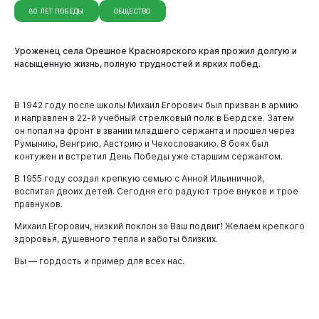
80 ЛЕТ ПОБЕДЫ
ОБЩЕСТВО
Уроженец села Орешное Красноярского края прожил долгую и
насыщенную жизнь, полную трудностей и ярких побед.
Новокузнецк
В 1942 году после школы Михаил Егорович был призван в армию
и направлен в 22-й учебный стрелковый полк в Бердске. Затем
он попал на фронт в звании младшего сержанта и прошел через
Румынию, Венгрию, Австрию и Чехословакию. В боях был
контужен и встретил День Победы уже старшим сержантом.
В 1955 году создал крепкую семью с Анной Ильиничной,
воспитал двоих детей. Сегодня его радуют трое внуков и трое
правнуков.
Михаил Егорович, низкий поклон за Ваш подвиг! Желаем крепкого
здоровья, душевного тепла и заботы близких.
Вы — гордость и пример для всех нас.