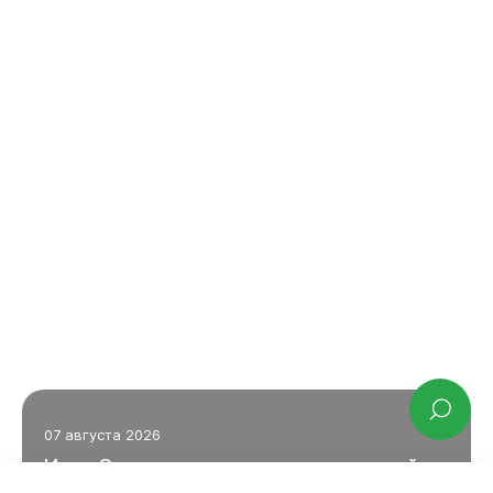
В городских районах начали работу традиционные елочные
ярмарки, где можно приобрести главное украшение Нового года
- натуральную ель.
Ярмарки открыты до конца года на специальных площадках в
разных районах города. Полный список адресов — в наших
карточках.
Наполните свой дом ароматом праздника и уюта!
07 августа 2026
Илья Середюк поздравил строителей
Кузбасса с профессиональным