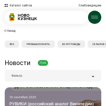
Каталог сайтов
Слабовидящим
Новости
Назад
ВСЕ
ПРОМЫШЛЕННОСТЬ
80 ЛЕТ ПОБЕДЫ
СЕЛЬСКОЕ 
Новокузнецк
Новости
7545
Фильтр
Администрация
Заголовок или часть текста
19 сентября 2025
РУВИКИ
(российский
аналог
Википедии)