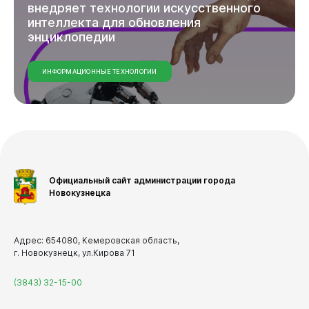
Дата
внедряет
технологии
искусственного
Горожанам
интеллекта
для
обновления
энциклопедии
ИНФОРМАЦИОННЫЕ ТЕХНОЛОГИИ
Применить фильтр
Бизнесу
Сбросить фильтр
Документы
Официальный сайт администрации города
Новокузнецка
Адрес: 654080, Кемеровская область,
Виртуальная
приемная
г. Новокузнецк, ул.Кирова 71
(3843) 32-15-00