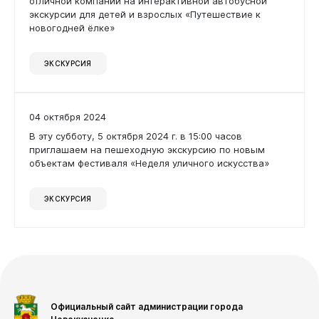
отличной компании на интерактивной автобусной
Дата
экскурсии для детей и взрослых «Путешествие к
новогодней ёлке»
Горожанам
ЭКСКУРСИЯ
Применить фильтр
Сбросить фильтр
04 октября 2024
Бизнесу
В эту субботу, 5 октября 2024 г. в 15:00 часов
приглашаем на пешеходную экскурсию по новым
объектам фестиваля «Неделя уличного искусства»
ЭКСКУРСИЯ
Документы
Официальный сайт администрации города
Виртуальная
приемная