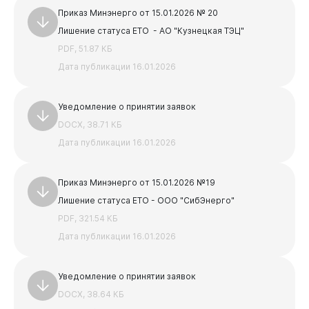
PDF, 3.86 МБ
Приказ Минэнерго от 15.01.2026 № 20
АКТ и паспорт для УО
Лишение статуса ЕТО - АО "Кузнецкая ТЭЦ"
DOCX, 19.02 КБ
PDF, 51.87 КБ
Предыдущая
Следующая
Дата публикации 16.01.2026
1
2
3
4
5
Уведомление о принятии заявок
DOCX, 38.71 КБ
Дата публикации 16.01.2026
Приказ Минэнерго от 15.01.2026 №19
Лишение статуса ЕТО - ООО "СибЭнерго"
PDF, 321.54 КБ
Дата публикации 16.01.2026
Уведомление о принятии заявок
DOCX, 38.64 КБ