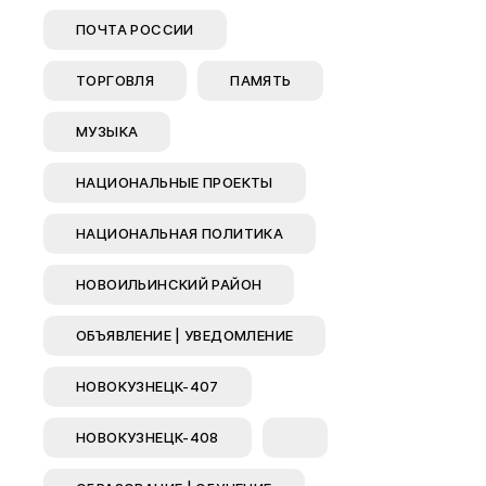
Муниципал
ПОЧТА РОССИИ
Муниципал
ТОРГОВЛЯ
ПАМЯТЬ
Безопасно
Сведения 
МУЗЫКА
Новокузне
округа
НАЦИОНАЛЬНЫЕ ПРОЕКТЫ
Контрольно
Новокузне
НАЦИОНАЛЬНАЯ ПОЛИТИКА
округа
НОВОИЛЬИНСКИЙ РАЙОН
Совет нар
Выборы
ОБЪЯВЛЕНИЕ | УВЕДОМЛЕНИЕ
Выборы де
Новокузне
НОВОКУЗНЕЦК-407
Совета на
седьмого 
НОВОКУЗНЕЦК-408