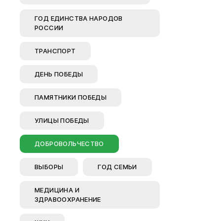
Вирт
ГОД ЕДИНСТВА НАРОДОВ
РОССИИ
прие
Оставить 
ТРАНСПОРТ
График пр
ДЕНЬ ПОБЕДЫ
Отчеты о р
Личный ка
ПАМЯТНИКИ ПОБЕДЫ
УЛИЦЫ ПОБЕДЫ
ДОБРОВОЛЬЧЕСТВО
ВЫБОРЫ
ГОД СЕМЬИ
МЕДИЦИНА И
ЗДРАВООХРАНЕНИЕ