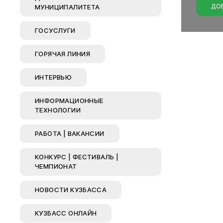
ДО
МУНИЦИПАЛИТЕТА
Горо
ГОСУСЛУГИ
Горячие ли
ГОРЯЧАЯ ЛИНИЯ
Националь
Образовани
ИНТЕРВЬЮ
Культура и
ИНФОРМАЦИОННЫЕ
Опека и по
ТЕХНОЛОГИИ
Экология
РАБОТА | ВАКАНСИИ
Молодежна
Жилищно-к
КОНКУРС | ФЕСТИВАЛЬ |
хозяйство
ЧЕМПИОНАТ
Улучшение
НОВОСТИ КУЗБАССА
Социальна
КУЗБАСС ОНЛАЙН
Транспорт