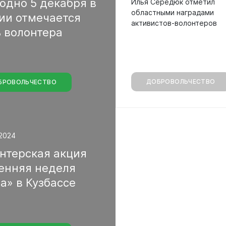
годно
5
декабря
в
Илья Середюк отметил
областными наградами
сии
отмечается
активистов-волонтеров
ь
волонтера
ДОБРОВОЛЬЧЕСТВО
БРОВОЛЬЧЕСТВО
2024
нтерская
акция
сенняя
неделя
ра»
в
Кузбассе