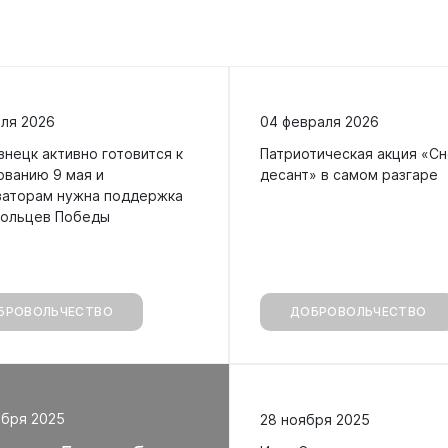
Сведения о лесах Новокузнецкого
городского округа
Отдел мобилизационной подготовки
Контрольно-счетная палата
Отдел бухгалтерского учета и
Новокузнецкого городского округа
отчетности
еля 2026
04 февраля 2026
нецк активно готовится к
Патриотическая акция «С
Совет народных депутатов
ованию 9 мая и
десант» в самом разгаре
Отдел внутреннего финансового
заторам нужна поддержка
контроля
ольцев Победы
Выборы
Правовое управление
БРОВОЛЬЧЕСТВО
Советы и комиссии
ДОБРОВОЛЬЧЕСТВО
абря 2025
28 ноября 2025