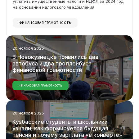
уплатить имущественные налоги и НДФЛ за 2024 год
на основании налогового уведомления
ФИНАНСОВАЯ ГРАМОТНОСТЬ
20 ноября 2025
В
Новокузнецке
появились
два
автобуса
и
два
троллейбуса
финансовой
грамотности
ФИНАНСОВАЯ ГРАМОТНОСТЬ
20 ноября 2025
Кузбасские
студенты
и
школьники
узнали,
как
формируется
будущая
пенсия
и
почему
зарплата
«в
конверте»