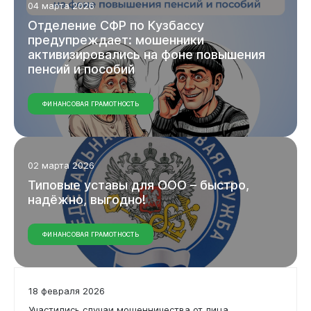
04 марта 2026
Отделение
СФР
по
Кузбассу
предупреждает:
мошенники
активизировались
на
фоне
повышения
Администрация
пенсий
и
пособий
ФИНАНСОВАЯ ГРАМОТНОСТЬ
02 марта 2026
Типовые
уставы
для
ООО
–
быстро,
надёжно,
выгодно!
ФИНАНСОВАЯ ГРАМОТНОСТЬ
18 февраля 2026
Участились случаи мошенничества от лица