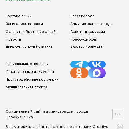
Администрация Куйбышевского района
Администрация Орджоникидзевского района
Горячие линии
Глава города
Администрация Новоильинского района
Записаться на прием
Администрация города
Советы и комиссии
Оставить обращение онлайн
Советы и комиссии
Антитеррористическая комиссия
Новости
Пресс-служба
Антинаркотическая комиссия
Лига отличников Кузбасса
Архивный сайт АГН
Комиссия по противодействию экстремизму
Комиссия по соблюдению требований к служебному
Национальные проекты
поведению муниципальных служащих и
Утвержденные документы
урегулированию конфликта интересов
Противодействие коррупции
Комиссия по противодействию незаконному обороту
промышленной продукции
Муниципальная служба
Комиссия по обеспечению безопасности дорожного
движения
Наблюдательный совет по социальной адаптации лиц,
Официальный сайт администрации города
12+
освободившихся из мест лишения свободы
Новокузнецка
Избирательные комиссии
Все материалы сайта доступны по лицензии Creative
cc