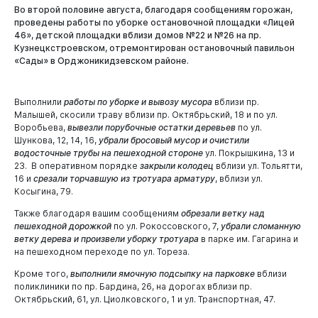
Во второй половине августа, благодаря сообщениям горожан,
проведены работы по уборке остановочной площадки «Лицей
46», детской площадки вблизи домов №22 и №26 на пр.
Кузнецкстроевском, отремонтирован остановочный павильон
«Сады» в Орджоникидзевском районе.
Выполнили
работы по уборке и вывозу мусора
вблизи пр.
Малышей, скосили траву вблизи пр. Октябрьский, 18 и по ул.
Новокузнецк
Воробьева,
вывезли порубочные остатки деревьев
по ул.
Шункова, 12, 14, 16,
убрали бросовый мусор и очистили
водосточные трубы на пешеходной стороне
ул. Покрышкина, 13 и
23. В оперативном порядке
закрыли колодец
вблизи ул. Тольятти,
16 и
срезали торчавшую из тротуара арматуру
, вблизи ул.
Косыгина, 79.
Также благодаря вашим сообщениям
обрезали ветку над
пешеходной дорожкой
по ул. Рокоссовского, 7,
убрали сломанную
ветку дерева и произвели уборку тротуара
в парке им. Гагарина и
на пешеходном переходе по ул. Тореза.
Кроме того,
выполнили ямочную подсыпку на парковке
вблизи
поликлиники по пр. Бардина, 26, на дорогах вблизи пр.
Октябрьский, 61, ул. Циолковского, 1 и ул. Транспортная, 47.