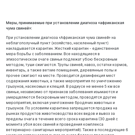
Меры, принимаемые при установлении диагноза «африканская
чума свиней»:
При установлении диагноза «Африканская чума свиней» на
неблагополучный пункт (хозяйство, населенный пункт)
накладывается карантин. Жесткий карантин - единственная
мера борьбы с заболеванием. Все находящиеся в
эпизоотическом очаге свиньи подлежат убою бескровным
методом, туши сжигаются. Трупы свиней, навоз, остатки кормов,
инвентарь, а также ветхие помещения, деревянные полы и
прочее сжигают на месте. Проводится дезинфекция мест
содержания животных, а также мероприятия по уничтожению
грызунов, насекомых и клещей. В радиусе не менее 5 км все
свиньи, независимо от признаков заболевания изымаются и
умерщвляются бескровным методом, проводятся другие
мероприятия, включая уничтожение бродячих животных и
грызунов. По условиям карантина запрещается продажа на
рынках продуктов животноводства всех видов и вывоз за
пределы очага в течение всего срока карантина (30 дней с
момента убоя всех свиней и проведения комплекса
ветеринарно-санитарных мероприятий). Также в последующие 6