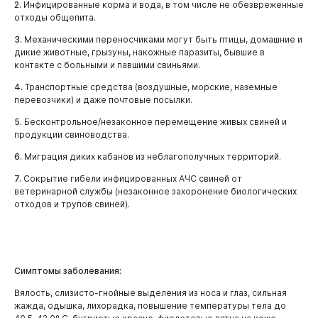
2.
Инфицированные корма и вода, в том числе не обезвреженные
отходы общепита.
3.
Механическими переносчиками могут быть птицы, домашние и
дикие животные, грызуны, накожные паразиты, бывшие в
контакте с больными и павшими свиньями.
4.
Транспортные средства (воздушные, морские, наземные
перевозчики) и даже почтовые посылки.
5.
Бесконтрольное/незаконное перемещение живых свиней и
продукции свиноводства.
6.
Миграция диких кабанов из неблагополучных территорий.
7.
Сокрытие гибели инфицированных АЧС свиней от
ветеринарной службы (незаконное захоронение биологических
отходов и трупов свиней).
Симптомы заболевания:
Вялость, слизисто-гнойные выделения из носа и глаз, сильная
жажда, одышка, лихорадка, повышение температуры тела до