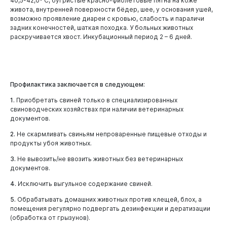
40,5-42,0º С, бугристые красно-фиолетовые пятна на коже
живота, внутренней поверхности бёдер, шее, у основания ушей,
возможно проявление диареи с кровью, слабость и параличи
задних конечностей, шаткая походка. У больных животных
раскручивается хвост. Инкубационный период 2 – 6 дней.
Профилактика заключается в следующем:
1.
Приобретать свиней только в специализированных
свиноводческих хозяйствах при наличии ветеринарных
документов.
2.
Не скармливать свиньям непроваренные пищевые отходы и
продукты убоя животных.
3.
Не вывозить/не ввозить животных без ветеринарных
документов.
4.
Исключить выгульное содержание свиней.
5.
Обрабатывать домашних животных против клещей, блох, а
помещения регулярно подвергать дезинфекции и дератизации
(обработка от грызунов).