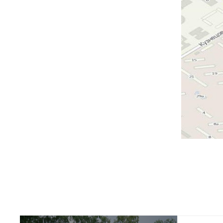
Совета на
седьмого 