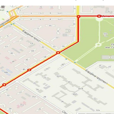
я защита
ьные услуги
ьная служба
сть
о лесах
цкого городского
-счетная палата
цкого городского
одных депутатов
путатов
цкого городского