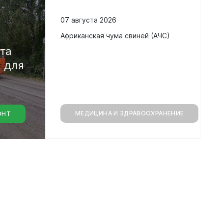
07 августа 2026
в
Африканская чума свиней (АЧС)
кта
а
для
МЕДИЦИНА И ЗДРАВООХРАНЕНИЕ
ОНТ
монт