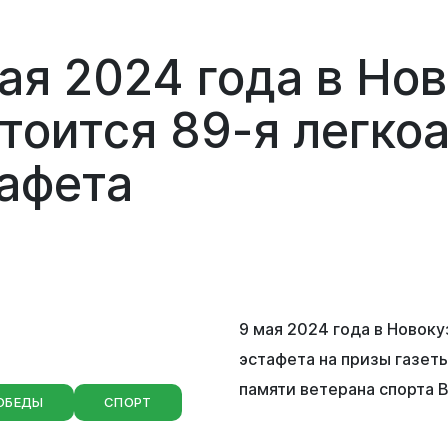
ая 2024 года в Но
тоится 89-я легко
афета
уальная
мная
обращение
иема граждан
аботе
9 мая 2024 года в Новоку
бинет
эстафета на призы газет
памяти ветерана спорта 
ОБЕДЫ
СПОРТ