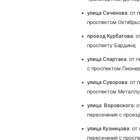
улица Сеченова:
от п
проспектом Октябрьс
проезд Курбатова:
от
жанам
Бизнесу
проспекту Бардина;
нии
Инвесторам
улица Спартака:
от п
ная политика
Социально-экономическое
развитие
с проспектом Пионер
е и наука
Муниципальные закупки
 искусство
улица Суворова:
от п
Муниципальное имущество
печительство
проспектом Металлу
Потребительский рынок
улица Воровского:
о
Малому и среднему бизнес
я политика
пересечения с проез
Стандарт развития конкуре
оммунальное
улица Кузнецова:
от 
Антимонопольный комплае
пересечения с просп
 жилищных условий
Муниципальный контроль