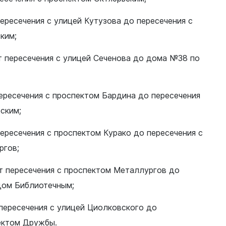
ересечения с улицей Кутузова до пересечения с
ким;
 пересечения с улицей Сеченова до дома №38 по
Документы
Утвержденные документы
ересечения с проспектом Бардина до пересечения
Экспертиза НПА
ским;
Публичные слушания и
общественные обсуждения
ересечения с проспектом Курако до пересечения с
Оценка регулирующего
ргов;
воздействия
Проекты правовых актов
т пересечения с проспектом Металлургов до
у
дом Библиотечным;
Противодействие коррупции
нции
Среднемесячная заработная
пересечения с улицей Циолковского до
нс
плата
ектом Дружбы.