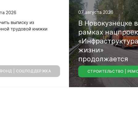
07 августа 2026
та 2026
В
Новокузнецке
чить выписку из
нной трудовой книжки
рамках
нацпрое
«Инфраструктур
жизни»
продолжается
ФОНД | СОЦПОДДЕРЖКА
СТРОИТЕЛЬСТВО | РЕМ
капитальный
ре
городских
магистралей