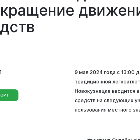
Сведения о лесах Новокузнецкого
екращение
движен
городского округа
Отдел мобилизационной подготовки
едств
Контрольно-счетная палата
Отдел бухгалтерского учета и
Новокузнецкого городского округа
отчетности
Совет народных депутатов
Отдел внутреннего финансового
контроля
Выборы
4
9 мая 2024 года с 13:00 
Правовое управление
традиционной легкоатле
Новокузнецке вводится 
ПОРТ
Советы и комиссии
средств на следующих у
пользования местного зн