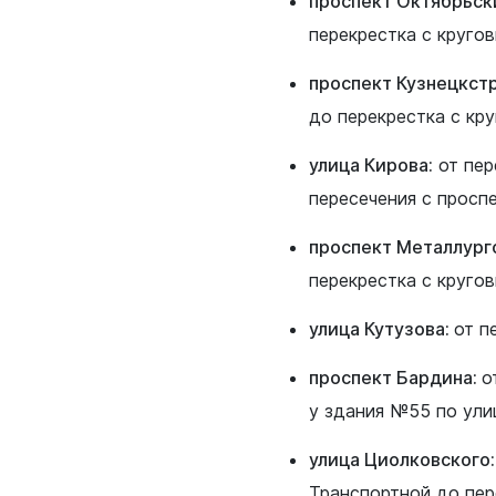
проспект Октябрьск
перекрестка с круго
проспект Кузнецкст
до перекрестка с кр
улица Кирова:
от пер
пересечения с просп
проспект Металлург
перекрестка с круго
улица Кутузова:
от п
проспект Бардина:
о
у здания №55 по ули
улица Циолковского:
Транспортной до пер