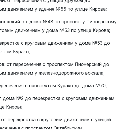
ий:
от пересечения с улицей Дружбы до
вым движением у здания №55 по улице Кирова;
роевский:
от дома №48 по проспекту Пионерскому
уговым движением у дома №53 по улице Кирова;
екрестка с круговым движением у дома №53 до
ектом Курако;
ов:
от пересечения с проспектом Пионерский до
вым движением у железнодорожного вокзала;
ересечения с проспектом Курако до дома №70;
т дома №2 до перекрестка с круговым движением
це Кирова;
от перекрестка с круговым движением с улицей
есечения с проспектом Октябрьским;