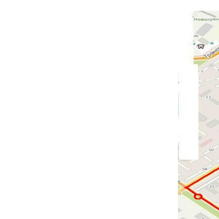
Социальна
Транспорт
Муниципал
Муниципал
Безопасно
Сведения 
Новокузне
округа
Контрольно
Новокузне
округа
Совет нар
Выборы
Выборы де
Новокузне