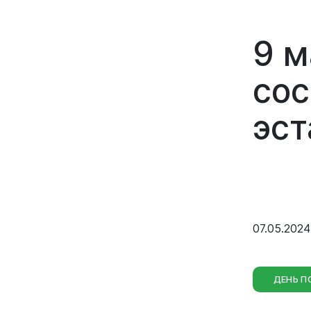
9 м
сос
эст
Вирт
прие
Оставить 
График пр
Отчеты о р
07.05.2024
Личный ка
ДЕНЬ П