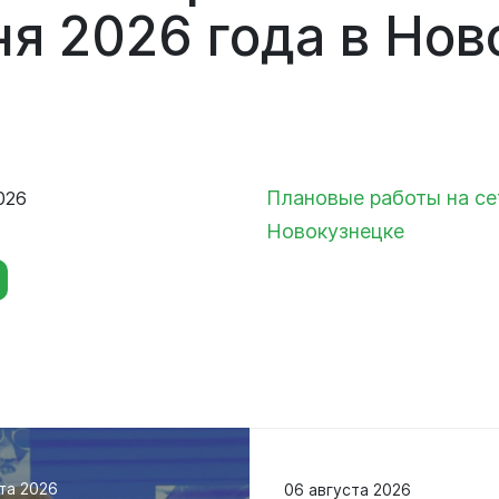
Сведения о лесах Новокузнецкого
ня
2026
года
в
Нов
городского округа
Отдел мобилизационной подготовки
Контрольно-счетная палата
Отдел бухгалтерского учета и
Новокузнецкого городского округа
отчетности
Совет народных депутатов
Плановые работы на се
026
Отдел внутреннего финансового
контроля
Новокузнецке
Выборы
Правовое управление
Советы и комиссии
та 2026
06 августа 2026