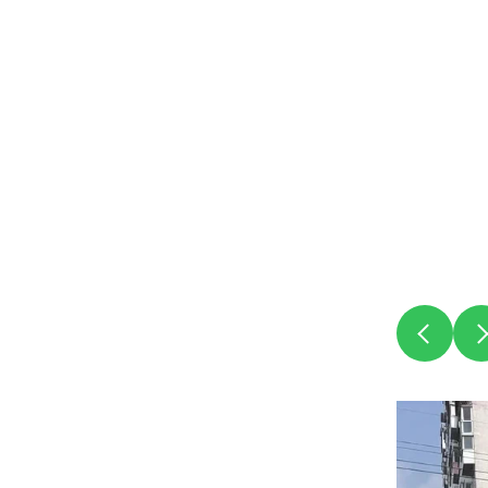
Совета на
седьмого 