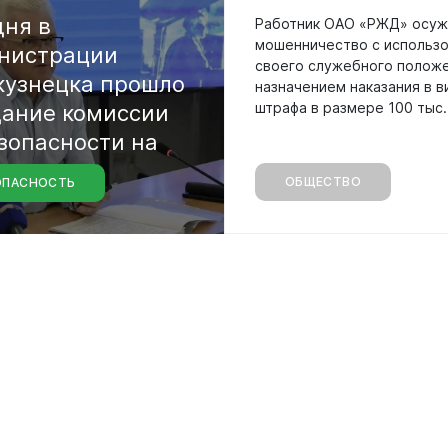
дня
в
Работник ОАО «РЖД» осуж
мошенничество с использ
нистрации
своего служебного положе
кузнецка
прошло
назначением наказания в в
штрафа в размере 100 тыс.
дание
комиссии
зопасности
на
ОБЩЕСТВО
ОПАСНОСТЬ
ых
объектах