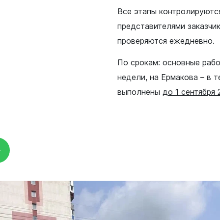
родных депутатов
Все этапы контролируются
созыва
представителями заказчик
проверяются ежедневно.
По срокам: основные рабо
недели, на Ермакова – в 
выполнены
до 1 сентября 