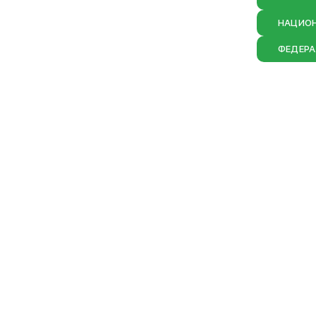
Социальна
НАЦИО
Транспорт
ФЕДЕРА
Муниципал
Муниципал
Безопасно
Сведения 
Новокузне
округа
Контрольно
Новокузне
округа
Совет нар
Выборы
Выборы де
Новокузне