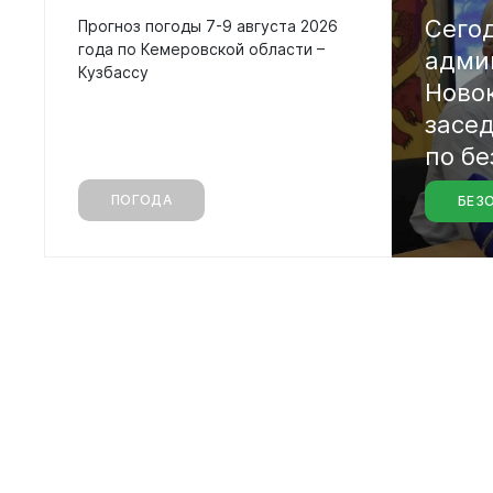
Сего
Прогноз погоды 7-9 августа 2026
года по Кемеровской области –
адми
Кузбассу
Ново
засе
по
бе
ПОГОДА
БЕЗ
водн