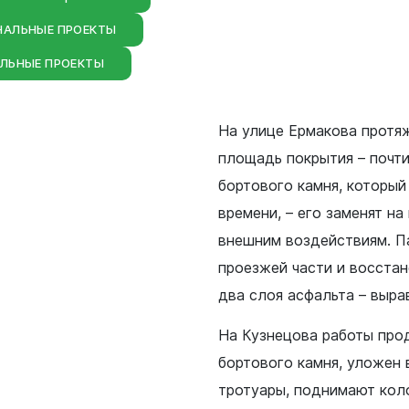
я защита
НАЛЬНЫЕ ПРОЕКТЫ
ЛЬНЫЕ ПРОЕКТЫ
ьные услуги
ьная служба
На улице Ермакова протя
сть
площадь покрытия – почти
о лесах
бортового камня, который
цкого городского
времени, – его заменят на
внешним воздействиям. П
-счетная палата
цкого городского
проезжей части и восстан
два слоя асфальта – выра
одных депутатов
На Кузнецова работы про
бортового камня, уложен
путатов
тротуары, поднимают кол
цкого городского