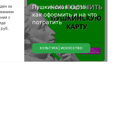
Пушкинская
карта:
ден за
ованием
как
оформить
и
на
что
ния с
потратить
иде
 руб.
КУЛЬТУРА | ИСКУССТВО