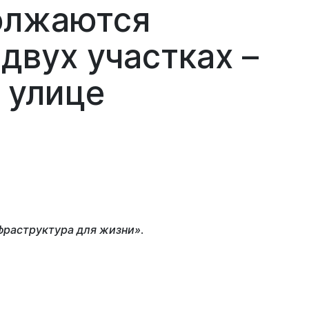
олжаются
двух участках –
 улице
Документы
Утвержденные документы
Экспертиза НПА
Публичные слушания и
общественные обсуждения
Оценка регулирующего
воздействия
фраструктура для жизни»
.
Проекты правовых актов
у
Противодействие коррупции
нции
Среднемесячная заработная
нс
плата