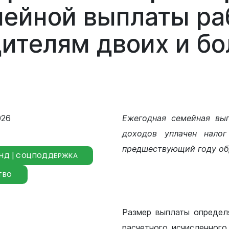
Сведения о лесах Новокузнецкого
мейной
выплаты
р
городского округа
Отдел мобилизационной подготовки
дителям
двоих
и
бо
Контрольно-счетная палата
Отдел бухгалтерского учета и
Новокузнецкого городского округа
отчетности
Совет народных депутатов
Отдел внутреннего финансового
контроля
Выборы
026
Ежегодная семейная вы
Правовое управление
доходов уплачен нало
предшествующий году об
НД | СОЦПОДДЕРЖКА
Советы и комиссии
ТВО
Размер выплаты определ
расчетного исчисленного