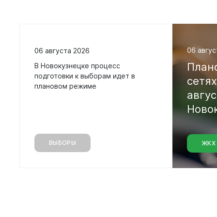
06 авгус
06 августа 2026
План
В Новокузнецке процесс
подготовки к выборам идет в
сетя
плановом режиме
авгу
Ново
ВЫБОРЫ
ЖКХ