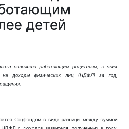
аботающим
лее
детей
плата положена работающим родителям, с чьих
г на доходы физических лиц (НДФЛ) за год,
ращения.
яется Соцфондом в виде разницы между суммой
 НДФЛ с доходов заявителя, полученных в году,