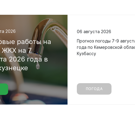
та 2026
06 августа 2026
овые
работы
на
Прогноз погоды 7-9 август
года по Кемеровской обла
х
ЖКХ
на
7
Кузбассу
ста
2026
года
в
кузнецке
ПОГОДА