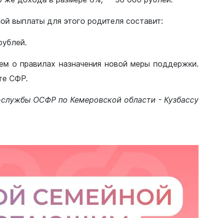
ой выплаты для этого родителя составит:
рублей.
ем о правилах назначения новой меры поддержки.
Документы
те СФР.
Утвержденные документы
Экспертиза НПА
службы ОСФР по Кемеровской области - Кузбассу
Публичные слушания и
общественные обсуждения
Оценка регулирующего
воздействия
Проекты правовых актов
у
Противодействие коррупции
нции
Среднемесячная заработная
нс
плата