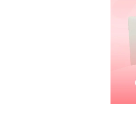
Совета на
седьмого 