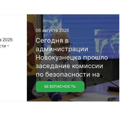
06 августа 2026
Сегодня
в
а 2026
сти –
администрации
Новокузнецка
прошло
заседание
комиссии
по
безопасности
на
БЕЗОПАСНОСТЬ
водных
объектах