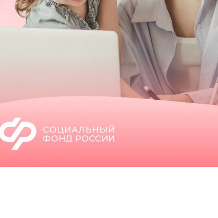
родных депутатов
созыва