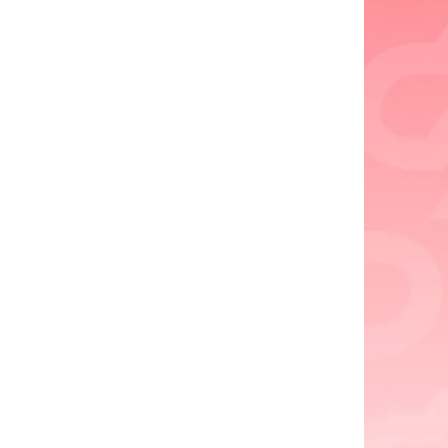
Социальна
Транспорт
Муниципал
Муниципал
Безопасно
Сведения 
Новокузне
округа
Контрольно
Новокузне
округа
Совет нар
Выборы
Выборы де
Новокузне