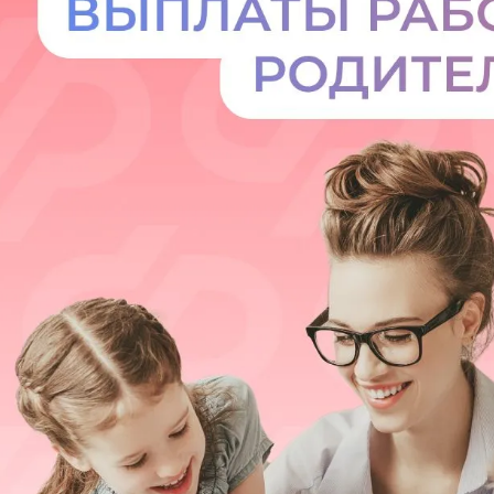
я защита
ьные услуги
ьная служба
сть
о лесах
цкого городского
-счетная палата
цкого городского
одных депутатов
путатов
цкого городского