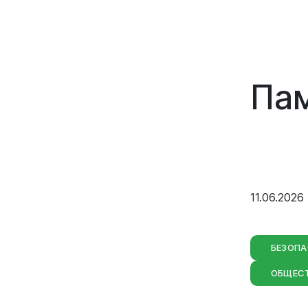
Пам
Вирт
прие
Оставить 
График пр
11.06.2026
Отчеты о р
Личный ка
БЕЗОП
ОБЩЕС