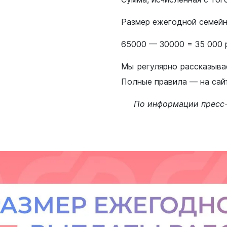
Размер ежегодной семейн
65000 — 30000 = 35 000 
Мы регулярно рассказыва
жанам
Бизнесу
нии
Инвесторам
Полные правила — на сай
ная политика
Социально-экономическое
По информации пресс-
развитие
е и наука
Муниципальные закупки
 искусство
Муниципальное имущество
печительство
Потребительский рынок
Малому и среднему бизнес
я политика
Стандарт развития конкуре
оммунальное
Антимонопольный комплае
 жилищных условий
Муниципальный контроль