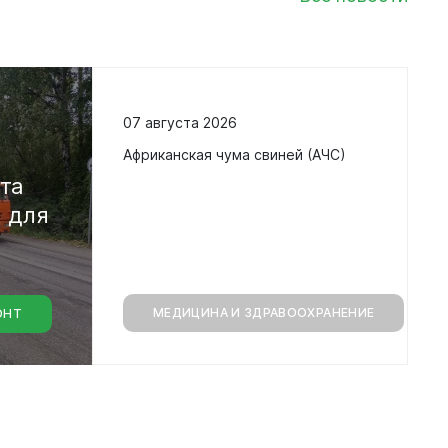
07 августа 2026
в
Африканская чума свиней (АЧС)
кта
а
для
МЕДИЦИНА И ЗДРАВООХРАНЕНИЕ
ОНТ
монт