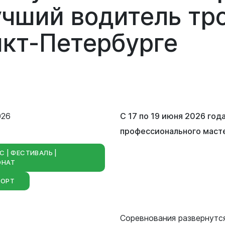
Сведения о лесах Новокузнецкого
учший
водитель
тр
городского округа
Отдел мобилизационной подготовки
нкт-Петербурге
Контрольно-счетная палата
Отдел бухгалтерского учета и
Новокузнецкого городского округа
отчетности
Совет народных депутатов
Отдел внутреннего финансового
контроля
Выборы
026
С 17 по 19 июня 2026 год
Правовое управление
профессионального маст
С | ФЕСТИВАЛЬ |
Советы и комиссии
ОНАТ
ПОРТ
Соревнования развернутся