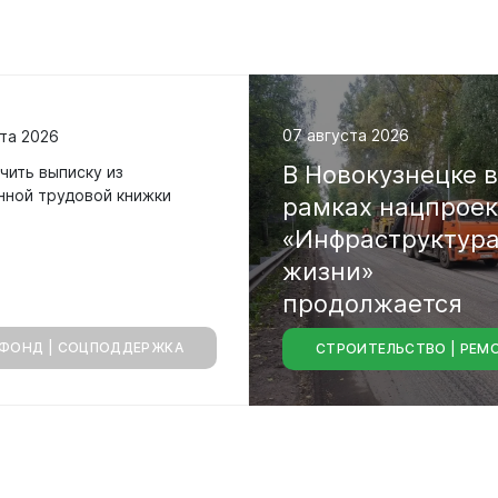
07 августа 2026
та 2026
В
Новокузнецке
чить выписку из
нной трудовой книжки
рамках
нацпрое
уальная
«Инфраструктур
мная
жизни»
обращение
продолжается
иема граждан
ФОНД | СОЦПОДДЕРЖКА
СТРОИТЕЛЬСТВО | РЕМ
аботе
капитальный
ре
бинет
городских
магистралей