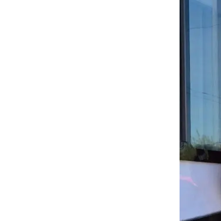
Социальна
Транспорт
Муниципал
Муниципал
Безопасно
Сведения 
Новокузне
округа
Контрольно
Новокузне
округа
Совет нар
Выборы
Выборы де
Новокузне