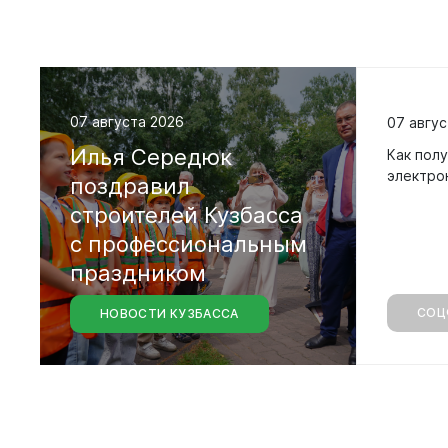
07 августа 2026
07 авгус
Илья
Середюк
Как полу
электро
поздравил
Вирт
строителей
Кузбасса
прие
с
профессиональным
Оставить 
праздником
График пр
СОЦ
НОВОСТИ КУЗБАССА
Отчеты о р
Личный ка