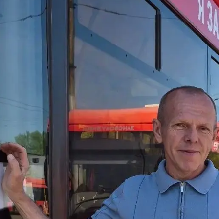
я защита
ьные услуги
ьная служба
сть
о лесах
цкого городского
-счетная палата
цкого городского
одных депутатов
путатов
цкого городского