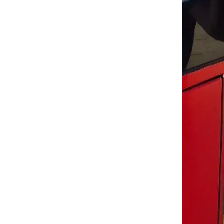
Совета на
седьмого 