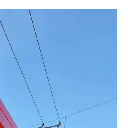
Документы
Утвержденные документы
Экспертиза НПА
Публичные слушания и
общественные обсуждения
Оценка регулирующего
воздействия
Проекты правовых актов
у
Противодействие коррупции
нции
Среднемесячная заработная
нс
плата