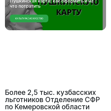
Пушкинская
карта:
как
оформить
и
на
что
потратить
КУЛЬТУРА | ИСКУССТВО
Документы
Более 2,5 тыс. кузбасских
льготников Отделение СФР
по Кемеровской области