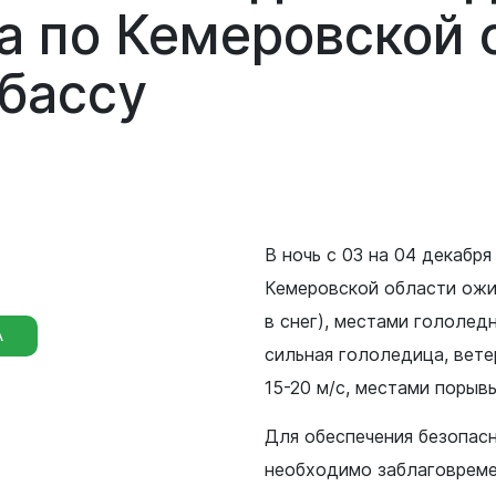
родных депутатов
а по Кемеровской 
созыва
бассу
В ночь с 03 на 04 декабря
Кемеровской области ожи
в снег), местами гололед
А
сильная гололедица, вет
15-20 м/с, местами порыв
Для обеспечения безопасн
необходимо заблаговрем