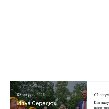
Горо
Горячие ли
Националь
Образовани
Культура и
Опека и по
Экология
Молодежна
07 августа 2026
07 авгус
Жилищно-к
хозяйство
Илья
Середюк
Как полу
электро
Улучшение