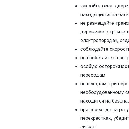
закройте окна, двери
находящиеся на бал
не размещайте тран
деревьями, строител
электропередач, ряд
соблюдайте скорост
не прибегайте к экс
особую осторожност
переходам
пешеходам, при пере
необорудованному с
находится на безопа
при переходе на рег
перекрестках, убеди
сигнал.