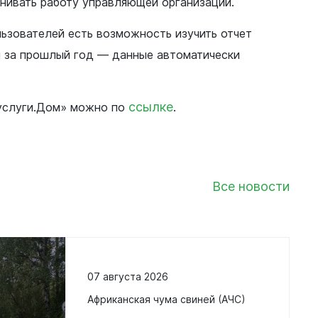
нивать работу управляющей организации.
ьзователей есть возможность изучить отчет
 за прошлый год — данные автоматически
Документы
ссылке
услуги.Дом» можно по
.
Утвержденные документы
Экспертиза НПА
Публичные слушания и
общественные обсуждения
Все новости
Оценка регулирующего
воздействия
Проекты правовых актов
у
Противодействие коррупции
нции
07 августа 2026
Среднемесячная заработная
нс
в
плата
Африканская чума свиней (АЧС)