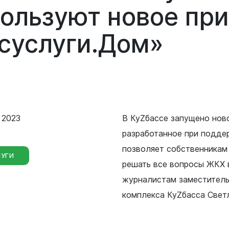
Сведения о лесах Новокузнецкого
пользуют
новое
пр
городского округа
Отдел мобилизационной подготовки
суслуги.Дом»
Контрольно-счетная палата
Отдел бухгалтерского учета и
Новокузнецкого городского округа
отчетности
Совет народных депутатов
Отдел внутреннего финансового
контроля
Выборы
 2023
В КуZбассе запущено нов
Правовое управление
разработанное при подде
позволяет собственникам
УГИ
Советы и комиссии
решать все вопросы ЖКХ 
журналистам заместител
комплекса КуZбасса Светл