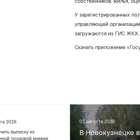
собственников жилья, оце
У зарегистрированных пол
управляющей организации
загружаются из ГИС ЖКХ.
жанам
Бизнесу
Скачать приложение «Гос
нии
Инвесторам
ная политика
Социально-экономическое
развитие
е и наука
Муниципальные закупки
 искусство
Муниципальное имущество
печительство
Потребительский рынок
Малому и среднему бизнес
я политика
Стандарт развития конкуре
07 августа 2026
та 2026
оммунальное
Антимонопольный комплае
В
Новокузнецке
чить выписку из
нной трудовой книжки
 жилищных условий
Муниципальный контроль