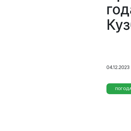
Совета на
год
седьмого 
Куз
04.12.2023
ПОГОД