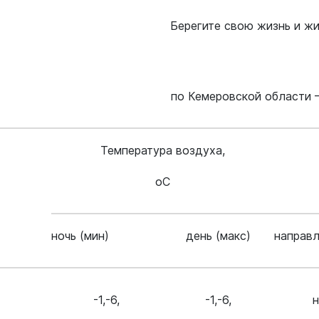
Берегите свою жизнь и жи
по Кемеровской области –
уальная
Температура воздуха,
мная
обращение
оС
иема граждан
аботе
ночь (мин)
день (макс)
направ
бинет
-1,-6,
-1,-6,