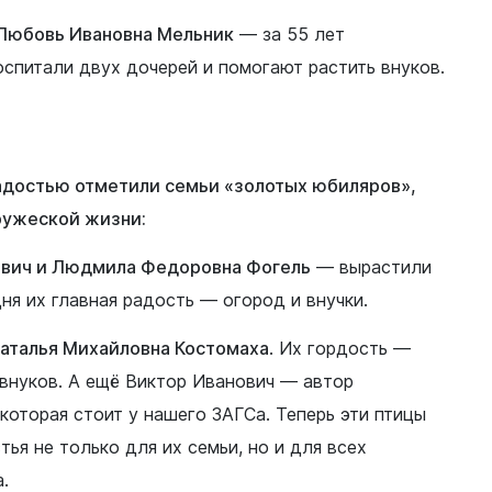
 Любовь Ивановна Мельник
— за 55 лет
спитали двух дочерей и помогают растить внуков.
Документы
Утвержденные документы
радостью отметили семьи «золотых юбиляров»,
Экспертиза НПА
ружеской жизни:
Публичные слушания и
вич и Людмила Федоровна Фогель
— вырастили
общественные обсуждения
ня их главная радость — огород и внучки.
Оценка регулирующего
воздействия
Наталья Михайловна Костомаха
. Их гордость —
Проекты правовых актов
у
 внуков. А ещё Виктор Иванович — автор
Противодействие коррупции
которая стоит у нашего ЗАГСа. Теперь эти птицы
нции
Среднемесячная заработная
ья не только для их семьи, но и для всех
нс
плата
.