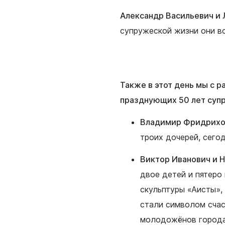
Александр Васильевич и
супружеской жизни они во
жанам
Бизнесу
нии
Инвесторам
Также в этот день мы с 
ная политика
Социально-экономическое
празднующих 50 лет суп
развитие
е и наука
Владимир Фридрихо
Муниципальные закупки
 искусство
троих дочерей, сегод
Муниципальное имущество
печительство
Потребительский рынок
Виктор Иванович и 
Малому и среднему бизнес
двое детей и пятеро
я политика
скульптуры «Аисты», 
Стандарт развития конкуре
оммунальное
стали символом счаст
Антимонопольный комплае
молодожёнов города
 жилищных условий
Муниципальный контроль