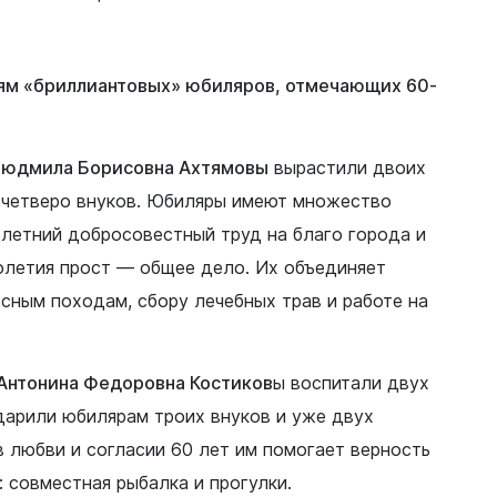
ям «бриллиантовых» юбиляров, отмечающих 60-
Людмила Борисовна Ахтямовы
вырастили двоих
х четверо внуков. Юбиляры имеют множество
олетний добросовестный труд на благо города и
олетия прост — общее дело. Их объединяет
есным походам, сбору лечебных трав и работе на
Антонина Федоровна Костиков
ы воспитали двух
дарили юбилярам троих внуков и уже двух
в любви и согласии 60 лет им помогает верность
 совместная рыбалка и прогулки.