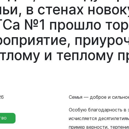
Сведения о лесах Новокузнецкого
мьи,
в
стенах
новок
городского округа
Отдел мобилизационной подготовки
ГСа
№1
прошло
то
Контрольно-счетная палата
Отдел бухгалтерского учета и
Новокузнецкого городского округа
роприятие,
приуро
отчетности
Совет народных депутатов
етлому
и
теплому
п
Отдел внутреннего финансового
контроля
Выборы
Правовое управление
Советы и комиссии
26
Семья — доброе и сильно
Особую благодарность в э
исчисляется десятилетия
ТВО
пример верности, терпени