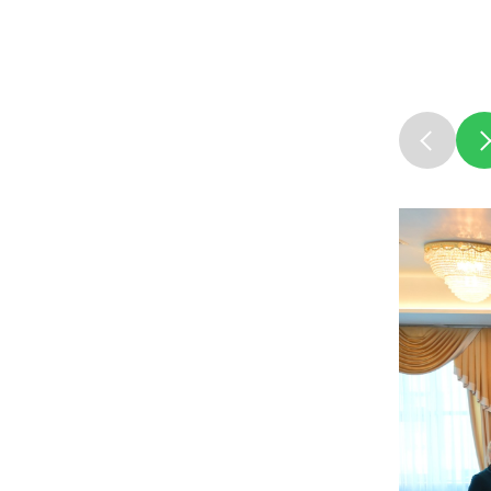
Совета на
седьмого 