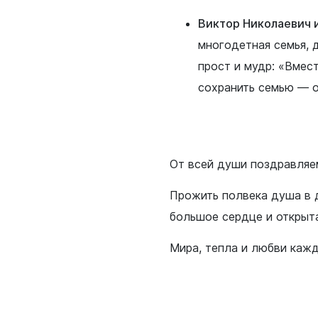
я защита
Виктор Николаевич
многодетная семья, 
прост и мудр: «Вмес
ьные услуги
сохранить семью — о
ьная служба
сть
о лесах
цкого городского
От всей души поздравляе
-счетная палата
Прожить полвека душа в д
цкого городского
большое сердце и открыт
одных депутатов
Мира, тепла и любви кажд
путатов
цкого городского