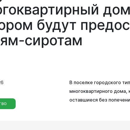
Сведения о лесах Новокузнецкого
огоквартирный
дом
городского округа
Отдел мобилизационной подготовки
тором
будут
предо
Контрольно-счетная палата
Отдел бухгалтерского учета и
Новокузнецкого городского округа
тям-сиротам
отчетности
Совет народных депутатов
Отдел внутреннего финансового
контроля
Выборы
Правовое управление
26
В поселке городского ти
Советы и комиссии
многоквартирного дома, 
оставшиеся без попечени
ТВО