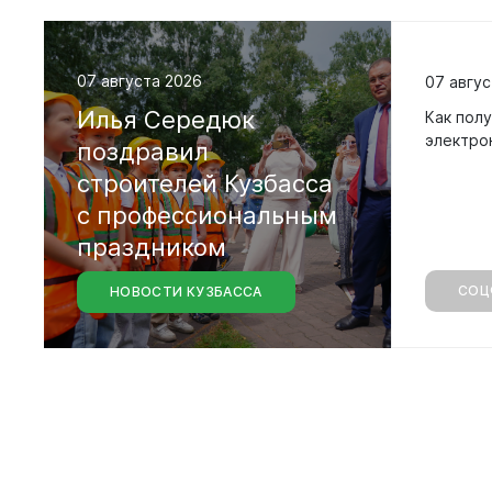
07 августа 2026
07 авгус
Илья
Середюк
Как полу
электро
поздравил
строителей
Кузбасса
Вирт
с
профессиональным
праздником
прие
Оставить 
СОЦ
НОВОСТИ КУЗБАССА
График пр
Отчеты о р
Личный ка