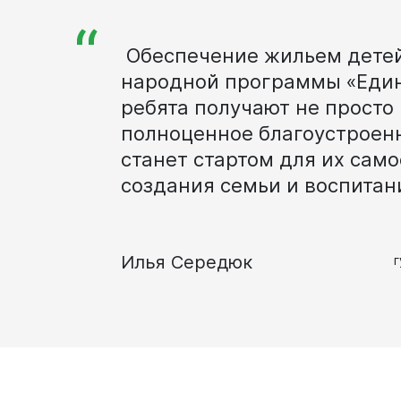
“
Обеспечение
жильем
дете
народной
программы
«Еди
ребята
получают
не
просто
полноценное
благоустроен
станет
стартом
для
их
само
создания
семьи
и
воспита
Илья Середюк