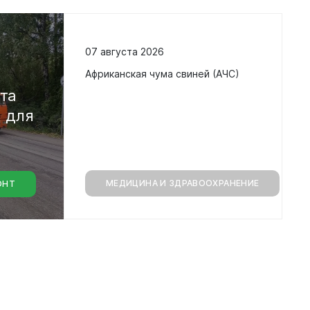
07 августа 2026
в
Африканская чума свиней (АЧС)
кта
а
для
МЕДИЦИНА И ЗДРАВООХРАНЕНИЕ
ОНТ
монт