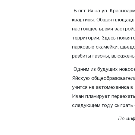
В пгт Яя на ул. Красноар
квартиры. Общая площадь 
настоящее время застрой
территории. Здесь появят
жанам
Бизнесу
парковые скамейки, шведс
нии
Инвесторам
разбиты газоны, высажены
ная политика
Социально-экономическое
развитие
е и наука
Одним из будущих новосе
Муниципальные закупки
Яйскую общеобразователь
 искусство
Муниципальное имущество
учится на автомеханика 
печительство
Потребительский рынок
Иван планирует переехать
Малому и среднему бизнес
следующем году сыграть 
я политика
Стандарт развития конкуре
оммунальное
По инф
Антимонопольный комплае
 жилищных условий
Муниципальный контроль