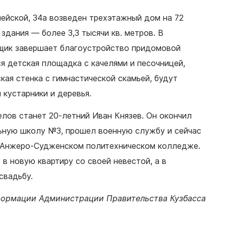
мейской, 34а возведен трехэтажный дом на 72
здания — более 3,3 тысячи кв. метров. В
щик завершает благоустройство придомовой
ся детская площадка с качелями и песочницей,
Документы
кая стенка с гимнастической скамьей, будут
Утвержденные документы
 кустарники и деревья.
Экспертиза НПА
Публичные слушания и
лов станет 20-летний Иван Князев. Он окончил
общественные обсуждения
ную школу №3, прошел военную службу и сейчас
Оценка регулирующего
в Анжеро-Судженском политехническом колледже.
воздействия
 в новую квартиру со своей невестой, а в
Проекты правовых актов
у
свадьбу.
Противодействие коррупции
нции
ормации Администрации Правительства Кузбасса
Среднемесячная заработная
нс
плата