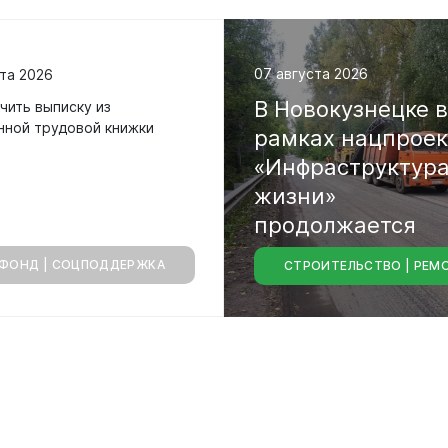
07 августа 2026
та 2026
В
Новокузнецке
чить выписку из
нной трудовой книжки
рамках
нацпрое
«Инфраструктур
уальная
жизни»
продолжается
мная
обращение
ФОНД | СОЦПОДДЕРЖКА
СТРОИТЕЛЬСТВО | РЕМ
капитальный
ре
иема граждан
городских
аботе
магистралей
бинет