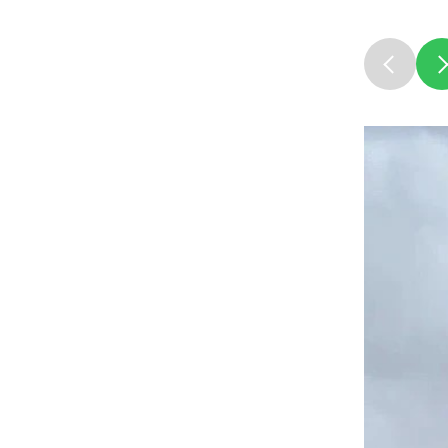
Социальна
Транспорт
Муниципал
Муниципал
Безопасно
Сведения 
Новокузне
округа
Контрольно
Новокузне
округа
Совет нар
Выборы
Выборы де
Новокузне