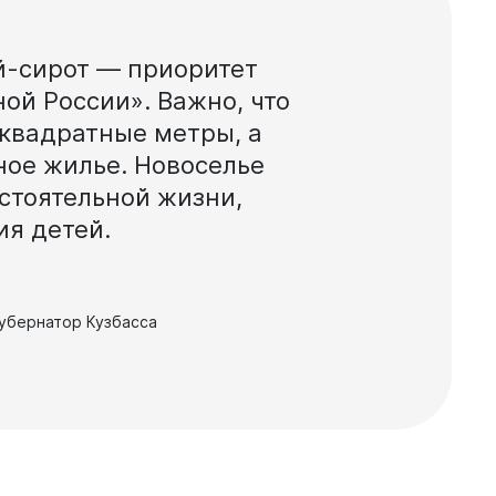
й-сирот
—
приоритет
ной
России».
Важно,
что
квадратные
метры,
а
ное
жилье.
Новоселье
стоятельной
жизни,
ния
детей.
губернатор Кузбасса