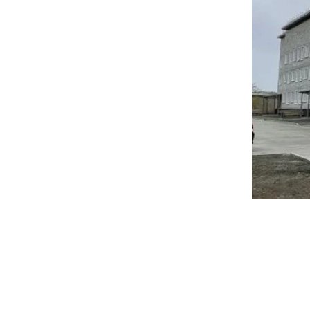
Совета на
седьмого 