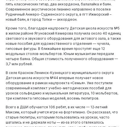
пять классических гитар, два аккордеона, балалайка и баян.
Современное акустическое пианино направлено в поселке
Рудничный Анжеро-Судженского округа, в пгт Ижморский –
новый баян, в город Топки — аккордеон.
Кроме того, благодаря нацпроекту Детская школа искусств №5
в жилом районе Ягуновский Кемерова получила около 40 единиц
светового и звукового оборудования для актового зала, а также
новые пособия для художественного отделения — чучела,
гипсовые фигуры. В ближайшее время проступят еще 12
модульных столов-мольбертов. Юным музыкантам передали
четыре баяна. Общая стоимость полученного оборудования —
3,7 млн рублей.
В селе Красном Ленинск-Кузнецкого муниципального округа
Детская школа искусств №44 впервые получает новое
оборудование в рамках нацпроекта «Семья». Уже поступили
современный комплект учебно-методических пособий для
уроков сольфеджио и музыкальная литература, 10 мольбертов,
три комплекта гипсовых моделей, восемь пюпитров.
Всего в ДШИ обучается 106 ребят, в их числе — 12‑летний
Максим, который учится игре на фортепиано. Он рассказал, что
старые пюпитры, которыми пользовались на уроках, часто
шатались и не держали ноты — из‑за этого отвлекалось