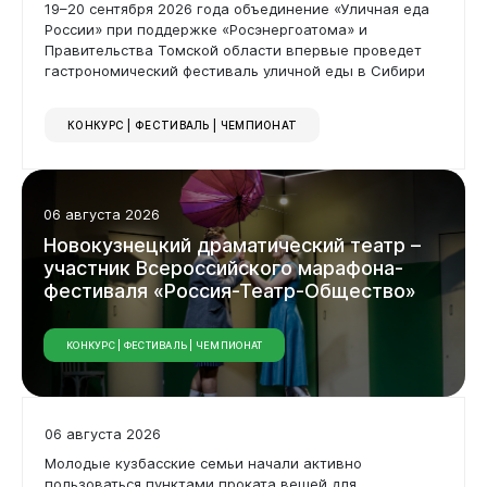
19–20 сентября 2026 года объединение «Уличная еда
России» при поддержке «Росэнергоатома» и
Правительства Томской области впервые проведет
гастрономический фестиваль уличной еды в Сибири
КОНКУРС | ФЕСТИВАЛЬ | ЧЕМПИОНАТ
06 августа 2026
Новокузнецкий драматический театр –
участник Всероссийского марафона-
фестиваля «Россия-Театр-Общество»
КОНКУРС | ФЕСТИВАЛЬ | ЧЕМПИОНАТ
06 августа 2026
Молодые кузбасские семьи начали активно
Виртуальная
приемная
пользоваться пунктами проката вещей для