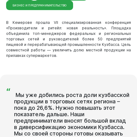
БИЗНЕС И ПРЕДПРИНИМАТЕЛЬСТВО
В Кемерове прошла VII специализированная конференция
«Производители и ритейл: новая реальность». Площадка
объединила топ-менеджеров федеральных и региональных
торговых сетей и руководителей более 50 предприятий
пищевой и перерабатывающей промышленности Кузбасса. Цель
совместной работы — увеличить долю местной продукции на
прилавках супермаркетов.
“
Мы
уже
добились
роста
доли
кузбасской
Новокузнецк
продукции
в
торговых
сетях
региона
–
пока
до
26,6%.
Нужно
повышать
этот
показатель
дальше.
Наши
предприниматели
вносят
большой
вклад
в
диверсификацию
экономики
Кузбасса.
Мы
со
своей
стороны
готовы
оказывать