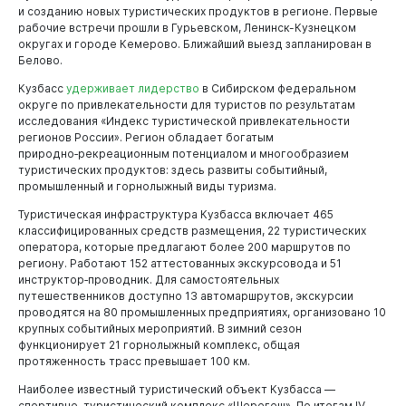
и созданию новых туристических продуктов в регионе. Первые
рабочие встречи прошли в Гурьевском, Ленинск-Кузнецком
округах и городе Кемерово. Ближайший выезд запланирован в
Белово.
Кузбасс
удерживает лидерство
в Сибирском федеральном
округе по привлекательности для туристов по результатам
исследования «Индекс туристической привлекательности
регионов России». Регион обладает богатым
природно‑рекреационным потенциалом и многообразием
туристических продуктов: здесь развиты событийный,
промышленный и горнолыжный виды туризма.
Туристическая инфраструктура Кузбасса включает 465
Виртуальная
приемная
классифицированных средств размещения, 22 туристических
оператора, которые предлагают более 200 маршрутов по
региону. Работают 152 аттестованных экскурсовода и 51
инструктор‑проводник. Для самостоятельных
путешественников доступно 13 автомаршрутов, экскурсии
проводятся на 80 промышленных предприятиях, организовано 10
крупных событийных мероприятий. В зимний сезон
функционирует 21 горнолыжный комплекс, общая
протяженность трасс превышает 100 км.
Наиболее известный туристический объект Кузбасса —
спортивно-туристический комплекс «Шерегеш». По итогам IV