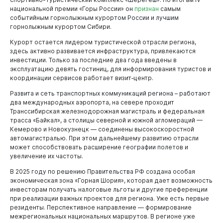
национальной премии «Горы России» он
признан
самым
событийным горнолыжным курортом России и лучшим
горнолыжным курортом Сибири.
Курорт остается лидером туристической отрасли региона,
здесь активно развивается инфраструктура, привлекаются
инвестиции. Только за последние два года введены в
эксплуатацию девять гостиниц, для информирования туристов и
координации сервисов работает визит‑центр.
Развита и сеть транспортных коммуникаций региона – работают
два международных аэропорта, на севере проходит
Транссибирская железнодорожная магистраль и федеральная
трасса «Байкал», а столицы северной и южной агломераций —
Кемерово и Новокузнецк — соединены высокоскоростной
автомагистралью. При этом дальнейшему развитию отрасли
может способствовать расширение географии полетов и
увеличение их частоты.
В 2025 году по решению Правительства РФ создана особая
экономическая зона «Горная Шория», которая дает возможность
инвесторам получать налоговые льготы и другие преференции
при реализации важных проектов для региона. Уже есть первые
резиденты. Перспективное направление — формирование
межрегиональных национальных маршрутов. В регионе уже