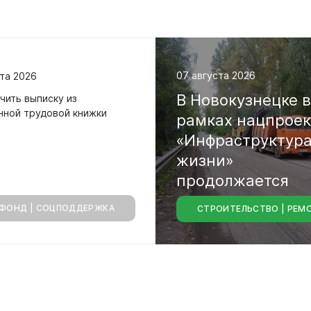
07 августа 2026
та 2026
В
Новокузнецке
чить выписку из
нной трудовой книжки
рамках
нацпрое
«Инфраструктур
жизни»
продолжается
ФОНД | СОЦПОДДЕРЖКА
СТРОИТЕЛЬСТВО | РЕМ
капитальный
ре
городских
магистралей