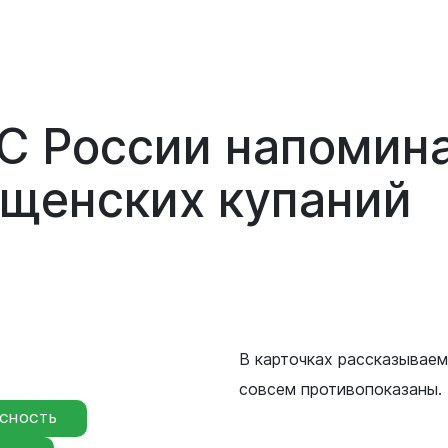
 России напомина
щенских купаний
уальная
мная
обращение
иема граждан
аботе
бинет
В карточках рассказываем
совсем противопоказаны.
АСНОСТЬ