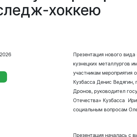
Сведения о лесах Новокузнецкого
следж-хоккею
городского округа
Отдел мобилизационной подготовки
Контрольно-счетная палата
Отдел бухгалтерского учета и
Новокузнецкого городского округа
отчетности
Совет народных депутатов
 2026
Презентация нового вида 
Отдел внутреннего финансового
контроля
кузнецких металлургов и
Выборы
участникам мероприятия о
Правовое управление
Кузбасса Денис Ведягин,
Дронов, руководител гос
Советы и комиссии
Отечества» Кузбасса Ири
социальным вопросам Ол
Презентация началась с 