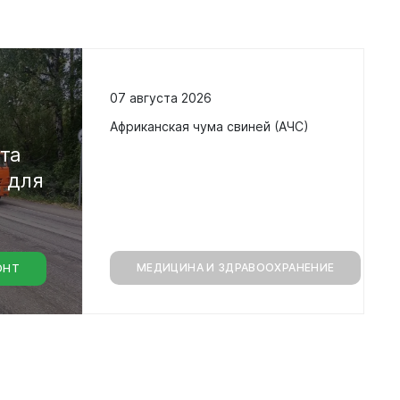
07 августа 2026
в
Африканская чума свиней (АЧС)
кта
а
для
МЕДИЦИНА И ЗДРАВООХРАНЕНИЕ
ОНТ
монт