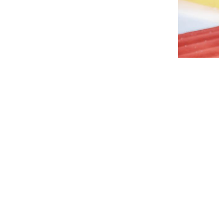
Социальна
Транспорт
Муниципал
Муниципал
Безопасно
Сведения 
Новокузне
округа
Контрольно
Новокузне
округа
Совет нар
Выборы
Выборы де
Новокузне