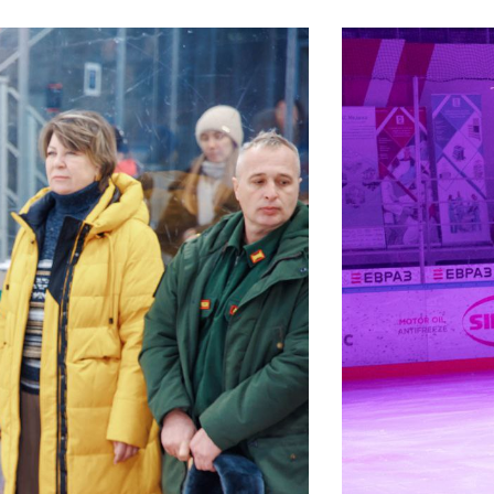
Документы
Утвержденные документы
Экспертиза НПА
Публичные слушания и
общественные обсуждения
Оценка регулирующего
воздействия
Проекты правовых актов
у
Противодействие коррупции
нции
Среднемесячная заработная
нс
плата