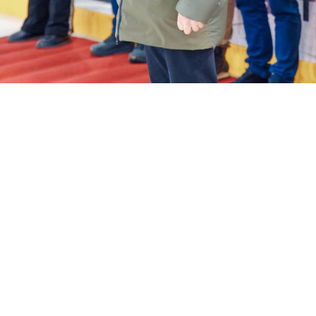
я защита
ьные услуги
ьная служба
сть
о лесах
цкого городского
-счетная палата
цкого городского
одных депутатов
путатов
цкого городского