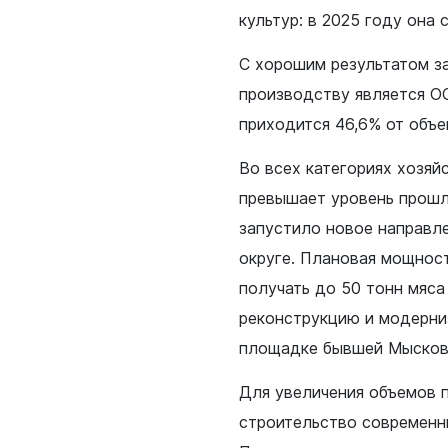
родных депутатов
культур: в 2025 году она 
созыва
С хорошим результатом з
производству является О
приходится 46,6% от объе
Во всех категориях хозяй
превышает уровень прошл
запустило новое направл
округе. Плановая мощност
получать до 50 тонн мяса
реконструкцию и модерни
площадке бывшей Мысков
Для увеличения объемов 
строительство современн