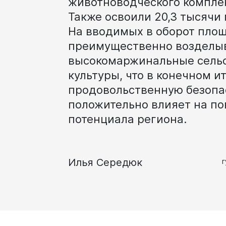
животноводческого
компле
Также
освоили
20,3
тысячи
На
вводимых
в
оборот
пло
преимущественно
возделы
высокомаржинальные
сель
жанам
Бизнесу
культуры,
что
в
конечном
и
нии
Инвесторам
продовольственную
безопа
ная политика
Социально-экономическое
положительно
влияет
на
по
развитие
е и наука
потенциала
региона.
Муниципальные закупки
 искусство
Муниципальное имущество
печительство
Потребительский рынок
Илья Середюк
Малому и среднему бизнес
я политика
Стандарт развития конкуре
оммунальное
Антимонопольный комплае
 жилищных условий
Муниципальный контроль