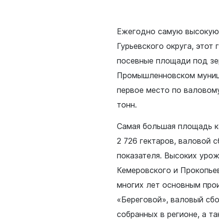
я защита
Ежегодно самую высокую 
Гурьевского округа, этот 
ьные услуги
посевные площади под зе
ьная служба
Промышленновском муници
сть
первое место по валовому
о лесах
тонн.
цкого городского
Самая большая площадь к
-счетная палата
2 726 гектаров, валовой 
цкого городского
показателя. Высоких урож
одных депутатов
Кемеровского и Прокопье
многих лет основным про
«Береговой», валовый сбо
путатов
цкого городского
собранных в регионе, а 