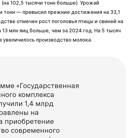
 (на 102,5 тысячи тонн больше). Урожай
и тонн — превысил прежние достижения на 33,1
дстве отмечен рост поголовья птицы и свиней на
 13 млн яиц больше, чем за 2024 год. На 5 тысяч
на увеличилось производство молока.
амме
«Государственная
нного
комплекса
лучили
1,4
млрд
равлены
на
а
приобретение
тво
современного