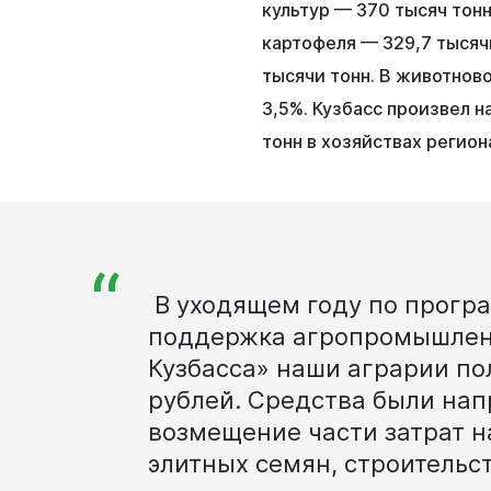
культур — 370 тысяч тонн
картофеля — 329,7 тысяч
тысячи тонн. В животново
3,5%. Кузбасс произвел на
тонн в хозяйствах регио
“
В
уходящем
году
по
прогр
поддержка
агропромышле
Кузбасса»
наши
аграрии
по
рублей.
Средства
были
нап
возмещение
части
затрат
н
элитных
семян,
строительс