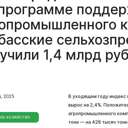
Сведения о лесах Новокузнецкого
спрограмме
подде
городского округа
Отдел мобилизационной подготовки
ропромышленного
Контрольно-счетная палата
Отдел бухгалтерского учета и
Новокузнецкого городского округа
збасские
сельхозп
отчетности
Совет народных депутатов
лучили
1,4
млрд
ру
Отдел внутреннего финансового
контроля
Выборы
Правовое управление
Советы и комиссии
, 2025
В уходящем году индекс 
вырос на 2,4%. Положите
агропромышленного компл
ОЕ ХОЗЯЙСТВО
тонн — на 428 тысяч тон