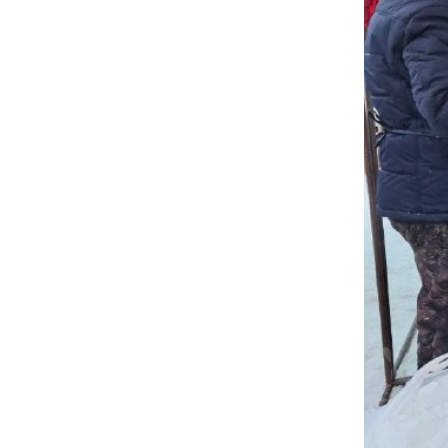
Социальна
Транспорт
Муниципал
Муниципал
Безопасно
Сведения 
Новокузне
округа
Контрольно
Новокузне
округа
Совет нар
Выборы
Выборы де
Новокузне