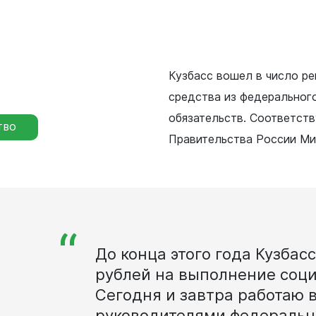
Кузбасс вошел в число р
средства из федеральног
обязательств. Соответс
ТВО
уальная
Правительства России Ми
мная
обращение
иема граждан
аботе
“
бинет
До конца этого года Кузбас
рублей на выполнение соци
Сегодня и завтра работаю 
руководителями федеральн