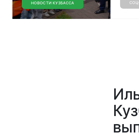
СОЦ
НОВОСТИ КУЗБАССА
Иль
Куз
вып