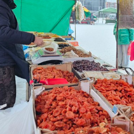
я защита
ьные услуги
ьная служба
сть
о лесах
цкого городского
-счетная палата
цкого городского
одных депутатов
путатов
цкого городского