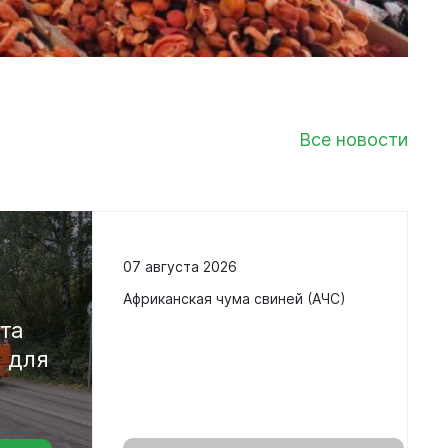
Все новости
07 августа 2026
в
Африканская чума свиней (АЧС)
кта
а
для