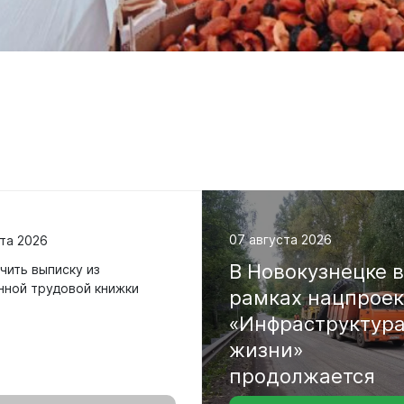
родных депутатов
созыва
07 августа 2026
та 2026
В
Новокузнецке
чить выписку из
нной трудовой книжки
рамках
нацпрое
«Инфраструктур
жизни»
продолжается