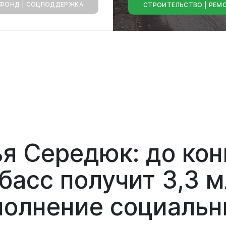
ФОНД | СОЦПОДДЕРЖКА
СТРОИТЕЛЬСТВО | РЕМ
капитальный
ре
городских
магистралей
я Середюк: до кон
басс получит 3,3 
олнение социальн