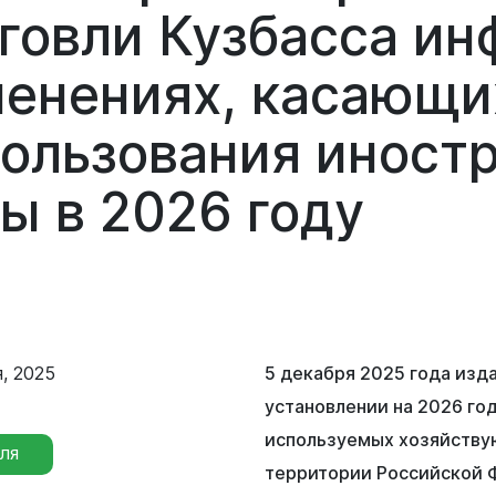
Сведения о лесах Новокузнецкого
рговли
Кузбасса
ин
городского округа
Отдел мобилизационной подготовки
менениях,
касающи
Контрольно-счетная палата
Отдел бухгалтерского учета и
Новокузнецкого городского округа
пользования
иност
отчетности
Совет народных депутатов
лы
в
2026
году
Отдел внутреннего финансового
контроля
Выборы
Правовое управление
Советы и комиссии
, 2025
5 декабря 2025 года изд
установлении на 2026 го
используемых хозяйств
ЛЯ
территории Российской 