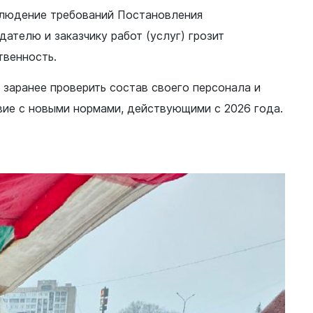
блюдение требований Постановления
ателю и заказчику работ (услуг) грозит
твенность.
ы заранее проверить состав своего персонала и
Документы
вие с новыми нормами, действующими с 2026 года.
Утвержденные документы
Экспертиза НПА
Публичные слушания и
общественные обсуждения
Оценка регулирующего
воздействия
Проекты правовых актов
у
Противодействие коррупции
нции
Среднемесячная заработная
нс
плата