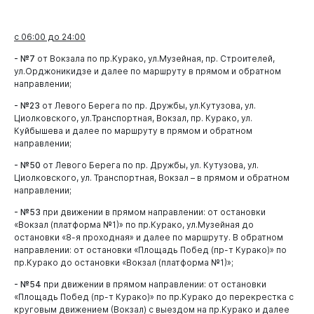
с 06:00
до 24:00
- №7
от Вокзала по пр.Курако, ул.Музейная, пр. Строителей,
ул.Орджоникидзе и далее по маршруту в прямом и обратном
направлении;
- №23
от Левого Берега по пр. Дружбы, ул.Кутузова, ул.
Администрация
Циолковского, ул.Транспортная, Вокзал, пр. Курако, ул.
Куйбышева и далее по маршруту в прямом и обратном
направлении;
- №50
от Левого Берега по пр. Дружбы, ул. Кутузова, ул.
Циолковского, ул. Транспортная, Вокзал – в прямом и обратном
направлении;
- №53
при движении в прямом направлении: от остановки
«Вокзал (платформа №1)» по пр.Курако, ул.Музейная до
остановки «8-я проходная» и далее по маршруту. В обратном
направлении: от остановки «Площадь Побед (пр-т Курако)» по
пр.Курако до остановки «Вокзал (платформа №1)»;
- №54
при движении в прямом направлении: от остановки
«Площадь Побед (пр-т Курако)» по пр.Курако до перекрестка с
круговым движением (Вокзал) с выездом на пр.Курако и далее