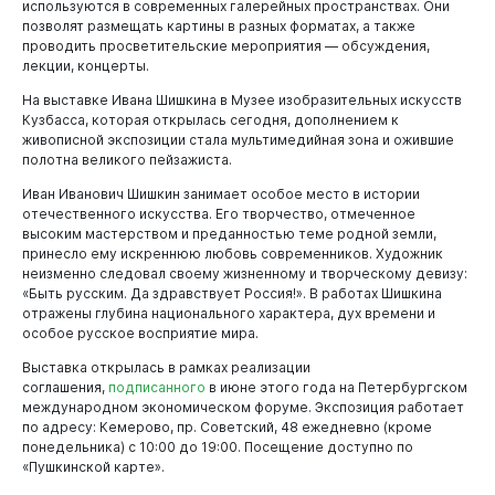
используются в современных галерейных пространствах. Они
позволят размещать картины в разных форматах, а также
проводить просветительские мероприятия — обсуждения,
лекции, концерты.
На выставке Ивана Шишкина в Музее изобразительных искусств
Кузбасса, которая открылась сегодня, дополнением к
живописной экспозиции стала мультимедийная зона и ожившие
полотна великого пейзажиста.
Иван Иванович Шишкин занимает особое место в истории
отечественного искусства. Его творчество, отмеченное
высоким мастерством и преданностью теме родной земли,
принесло ему искреннюю любовь современников. Художник
неизменно следовал своему жизненному и творческому девизу:
«Быть русским. Да здравствует Россия!». В работах Шишкина
отражены глубина национального характера, дух времени и
особое русское восприятие мира.
Выставка открылась в рамках реализации
соглашения,
подписанного
в июне этого года на Петербургском
международном экономическом форуме. Экспозиция работает
по адресу: Кемерово, пр. Советский, 48 ежедневно (кроме
понедельника) с 10:00 до 19:00. Посещение доступно по
«Пушкинской карте».