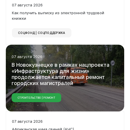
07 августа 2026
Как получить выписку из электронной трудовой
книжки
СОЦФОНД | СОЦПОДДЕРЖКА
07 августа 2026
В
Новокузнецке
в
рамках
нацпроекта
Документы
«Инфраструктура
для
жизни»
продолжается
капитальный
ремонт
городских
магистралей
СТРОИТЕЛЬСТВО | РЕМОНТ
07 августа 2026
Африканская чума свиней (АЧС)