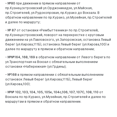
- №80
при движении в прямом направлении от
пр.Кузнецсктроевский ул.Орджоникидзе, ул.Майская,
пр.Строителей, ул.Рудокопровая, пр.Курако до Вокзала. В
обратном направлении по пр.Курако, ул.Музейная, пр.Строителей
и далее по маршруту;
- № 87
от остановки «Рембыттехника» по пр.Строителей,
пр.Кузнецкстроевский, поворот на перекрестке с круговым
движением на ул.Павловского, ул.Запорожская, остановка Левый
берег (ул.Кирова,111Б), остановка Левый берег (ул.Кирова,100) и
далее по маршруту в прямом и обратном направлении;
- №№164, 168, 169
в обратном направлении от Левого берега по
ул.Транспортная на Вокзал с обязательным выполнением
остановки «Набережная» (ул.Грдины);
- №168
в прямом направлении с обязательным выполнением
остановок Левый берег (ул.Кирова,111Б), Левый берег
(ул.Кирова,100);
- №№ 102, 103, 104, 105, 105к, 104с,106, 107, 107С, 108, 110
от
Вокзала по пр.Курако, ул.Музейная, пр.Строителей и далее по
маршрутам в прямом и обратном направлении.