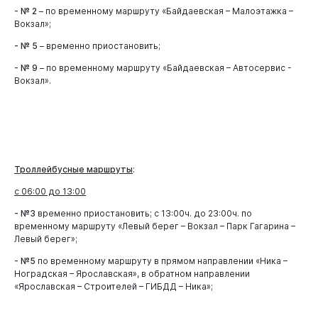
- № 2
– по временному маршруту «Байдаевская – Малоэтажка –
Вокзал»;
- № 5
– временно приостановить;
- № 9
– по временному маршруту «Байдаевская – Автосервис -
Вокзал».
Горожанам
Троллейбусные маршруты
:
с 06:00
до 13:00
- №3
временно приостановить; с 13:00ч. до 23:00ч. по
временному маршруту «Левый берег – Вокзал – Парк Гагарина –
Левый берег»;
- №5
по временному маршруту в прямом направлении «Ника –
Ноградская – Ярославская», в обратном направлении
«Ярославская – Строителей – ГИБДД – Ника»;