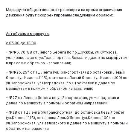
Маршруты общественного транспорта на время ограничения
движения будут скорректированы следующим образом:
Автобусные маршруты
:
Новокузнецк
с 06:00 до 13:00
- №№5, 70, 88
от Левого Берега по пр.Дружбы, ул.Кутузова,
ул.Циолковского, ул.Транспортная, Вокзал и далее по маршрутам
в прямом и обратном направлении;
- №№25, 25*
от ТЦ Лента (ул.Транспортная) до остановки Левый
берег (ул.Кирова,111Б), остановка Левый берег (ул.Кирова,100) по
ул.Запорожская, ул.Ноградская, пр.Строителей и далее по
маршрутам в прямом и обратном направлении;
- №27
от Левого берега по ул.Запорожская, ул.Ноградская и
далее по маршруту в прямом и обратном направлении;
- №28
от ТЦ Лента (ул.Транспортная) до остановки Левый берег
(ул.Кирова,111Б), остановка Левый берег (ул.Кирова,100) по
ул.Запорожская, ул.Павловского и далее по маршруту в прямом и
обратном направлении;