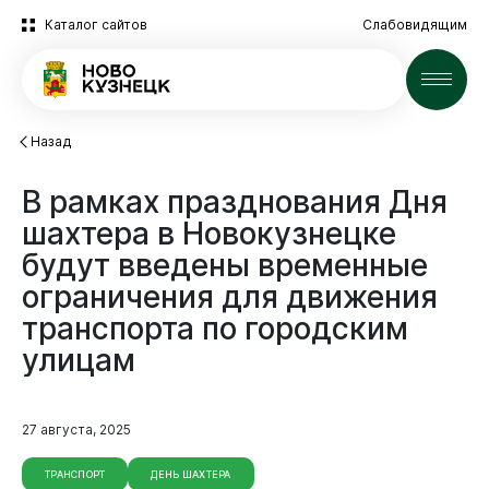
Каталог сайтов
Слабовидящим
Новости
Назад
В
рамках
празднования
Дня
шахтера
в
Новокузнецке
будут
введены
временные
ограничения
для
движения
транспорта
по
городским
улицам
27 августа, 2025
ТРАНСПОРТ
ДЕНЬ ШАХТЕРА