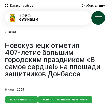
Каталог сайтов
Слабовидящим
Новости
Назад
Новокузнецк
отметил
407-летие
большим
городским
праздником
«В
самое
сердце!»
на
площади
защитников
Донбасса
6 июля, 2025
НОВОКУЗНЕЦК-407
КОНКУРС | ФЕСТИВАЛЬ | ЧЕМПИОНАТ