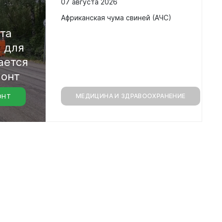
07 августа 2026
Африканская чума свиней (АЧС)
та
 для
ается
монт
МЕДИЦИНА И ЗДРАВООХРАНЕНИЕ
ОНТ