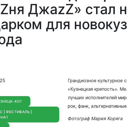
Сведения о лесах Новокузнецкого
уZня
ДжаzZ»
стал
городского округа
Отдел мобилизационной подготовки
дарком
для
новоку
Контрольно-счетная палата
Отдел бухгалтерского учета и
Новокузнецкого городского округа
рода
отчетности
Совет народных депутатов
Отдел внутреннего финансового
контроля
Выборы
Правовое управление
025
Грандиозное культурное 
Советы и комиссии
«Кузнецкая крепость». Ме
лучших исполнителей мира
ЗНЕЦК-407
рок, фанк, альтернативны
С | ФЕСТИВАЛЬ |
ОНАТ
Фотограф Мария Коряга