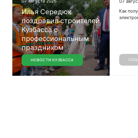
07 августа 2026
07 авгус
График пр
Илья Середюк
Как полу
Отчеты о р
электро
поздравил строителей
Личный ка
Кузбасса с
профессиональным
праздником
СОЦ
НОВОСТИ КУЗБАССА