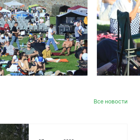
Документы
Утвержденные документы
Экспертиза НПА
Публичные слушания и
общественные обсуждения
Оценка регулирующего
воздействия
Проекты правовых актов
у
Противодействие коррупции
нции
Среднемесячная заработная
нс
плата
Все новости
Финансы