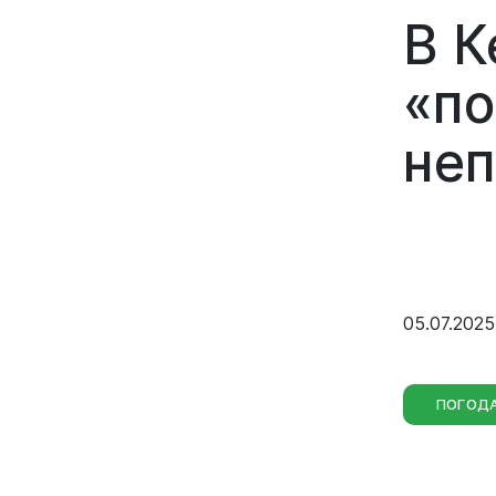
В К
«по
не
05.07.2025
ПОГОД