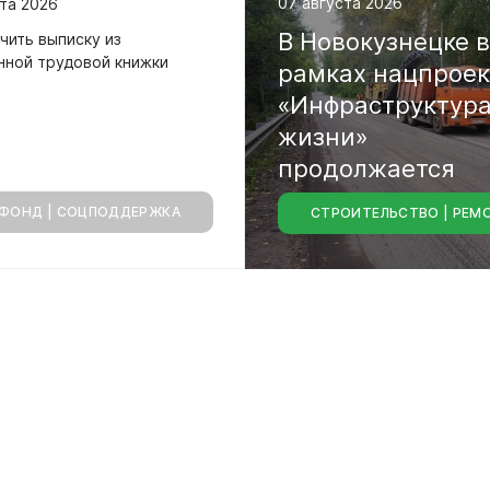
07 августа 2026
та 2026
сть
В
Новокузнецке
чить выписку из
нной трудовой книжки
рамках
нацпрое
о лесах
цкого городского
«Инфраструктур
жизни»
-счетная палата
продолжается
цкого городского
ФОНД | СОЦПОДДЕРЖКА
СТРОИТЕЛЬСТВО | РЕМ
капитальный
ре
одных депутатов
городских
магистралей
путатов
цкого городского
родных депутатов
созыва