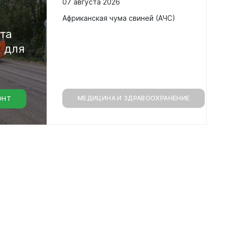
07 августа 2026
в
Африканская чума свиней (АЧС)
кта
а
для
МЕДИЦИНА И ЗДРАВООХРАНЕНИЕ
ОНТ
монт