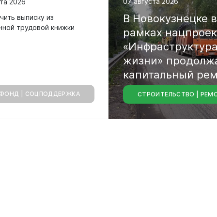
07 августа 2026
та 2026
иема граждан
В Новокузнецке в
чить выписку из
аботе
нной трудовой книжки
рамках нацпроек
бинет
«Инфраструктура
жизни» продолж
капитальный ре
городских
ФОНД | СОЦПОДДЕРЖКА
СТРОИТЕЛЬСТВО | РЕМ
магистралей