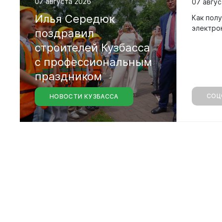
07 августа 2026
07 авгус
Безопасно
Илья
Середюк
Как полу
электро
поздравил
Сведения 
Новокузне
строителей
Кузбасса
округа
с
профессиональным
Контрольно
праздником
Новокузне
округа
СОЦ
НОВОСТИ КУЗБАССА
Совет нар
Выборы
Выборы де
Новокузне
Совета на
седьмого 