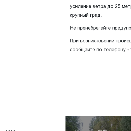
усиление ветра до 25 мет
крупный град.
Не пренебрегайте предуп
При возникновении проис
сообщайте по телефону «1
уальная
мная
обращение