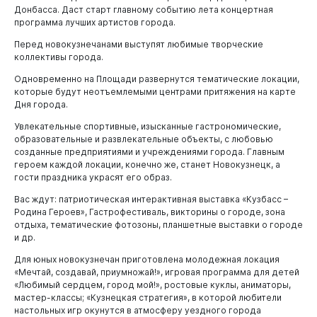
Донбасса. Даст старт главному событию лета концертная
программа лучших артистов города.
Перед новокузнечанами выступят любимые творческие
коллективы города.
Одновременно на Площади развернутся тематические локации,
которые будут неотъемлемыми центрами притяжения на карте
Дня города.
Увлекательные спортивные, изысканные гастрономические,
образовательные и развлекательные объекты, с любовью
созданные предприятиями и учреждениями города. Главным
героем каждой локации, конечно же, станет Новокузнецк, а
гости праздника украсят его образ.
Вас ждут: патриотическая интерактивная выставка «Кузбасс –
Родина Героев», Гастрофестиваль, викторины о городе, зона
Горожанам
отдыха, тематические фотозоны, планшетные выставки о городе
и др.
Для юных новокузнечан приготовлена молодежная локация
«Мечтай, создавай, приумножай!», игровая программа для детей
«Любимый сердцем, город мой!», ростовые куклы, аниматоры,
мастер-классы; «Кузнецкая стратегия», в которой любители
настольных игр окунутся в атмосферу уездного города