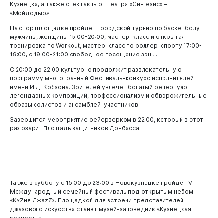
Кузнецка, а также спектакль от театра «СинТезис» –
«Мойдодыр».
На спортплощадке пройдет городской турнир по баскетболу:
мужчины, женщины 15:00-20:00, мастер-класс и открытая
тренировка по Workout, мастер-класс по роллер-спорту 17:00-
19:00, с 19:00-21:00 свободное посещение зоны.
С 20:00 до 22:00 культурно продолжит развлекательную
программу многогранный Фестиваль-конкурс исполнителей
имени И.Д. Кобзона. Зрителей увлечет богатый репертуар
легендарных композиций, профессионализм и обворожительные
образы солистов и ансамблей-участников.
Завершится мероприятие фейерверком в 22:00, который в этот
раз озарит Площадь защитников Донбасса.
Бизнесу
Также в субботу с 15:00 до 23:00 в Новокузнецке пройдет VI
Международный семейный фестиваль под открытым небом
«КуZня ДжаzZ». Площадкой для встречи представителей
джазового искусства станет музей-заповедник «Кузнецкая
крепость».