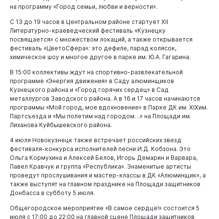
на программу «Город семьи, любви и верности».
С 13 до 19 часов в Центральном районе стартует XII
Литературно-краеведческий фестиваль «Кузнецку
посвящается» с множеством локаций, а также открывается
фестиваль «ЦветоСфера»: это дефиле, парад колясок,
химическое шоу и многое другое в парке им. Ю.А. Гагарина.
В 15:00 коллективы ждут на спортивно-развлекательной
программе «Энергия движения» в Саду алюминщиков
Кузнецкого района и «Город горячих сердец» в Сад
металлургов Заводского района. А в 16 и 17 часов начинаются
программы «Мой город, мое вдохновение» в Парке ДК им. XIXим.
Партсъезда и «Мы полетим над городом…» на Площади им.
Администрация
Лиханова Куйбышевского района.
4 июля Новокузнецк также встречает российских звезд
фестиваля-конкурса исполнителей песни И.Д. Кобзона. Это
Ольга Кормухина и Алексей Белов, Игорь Демарин и Варвара,
Павел Кравчук и группа «Республика». Знаменитые артисты
проведут прослушивания и мастер-классы в ДК «Алюминщик», а
также выступят на главном празднике на Площади защитников
Донбасса в субботу 5 июля.
Общегородское мероприятие «В самое сердце!» состоится 5
июля с 17:00 до 22:00 на главной сцене Площади защитников