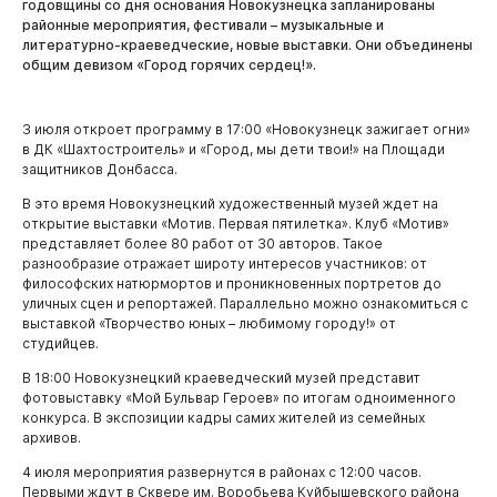
годовщины со дня основания Новокузнецка запланированы
районные мероприятия, фестивали – музыкальные и
литературно-краеведческие, новые выставки. Они объединены
общим девизом «Город горячих сердец!».
3 июля откроет программу в 17:00 «Новокузнецк зажигает огни»
в ДК «Шахтостроитель» и «Город, мы дети твои!» на Площади
защитников Донбасса.
Новокузнецк
В это время Новокузнецкий художественный музей ждет на
открытие выставки «Мотив. Первая пятилетка». Клуб «Мотив»
представляет более 80 работ от 30 авторов. Такое
разнообразие отражает широту интересов участников: от
философских натюрмортов и проникновенных портретов до
уличных сцен и репортажей. Параллельно можно ознакомиться с
выставкой «Творчество юных – любимому городу!» от
студийцев.
В 18:00 Новокузнецкий краеведческий музей представит
фотовыставку «Мой Бульвар Героев» по итогам одноименного
конкурса. В экспозиции кадры самих жителей из семейных
архивов.
4 июля мероприятия развернутся в районах с 12:00 часов.
Первыми ждут в Сквере им. Воробьева Куйбышевского района