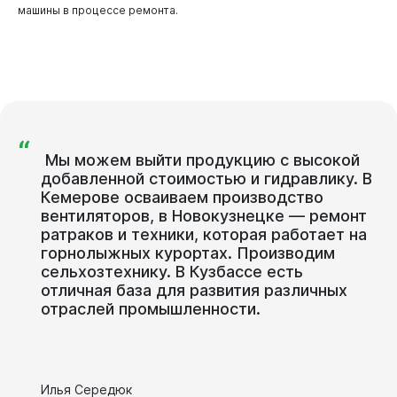
машины в процессе ремонта.
“
Мы
можем
выйти
продукцию
с
высокой
добавленной
стоимостью
и
гидравлику.
В
Кемерове
осваиваем
производство
вентиляторов,
в
Новокузнецке
—
ремонт
ратраков
и
техники,
которая
работает
на
горнолыжных
курортах.
Производим
сельхозтехнику.
В
Кузбассе
есть
отличная
база
для
развития
различных
отраслей
промышленности.
Горожанам
Илья Середюк