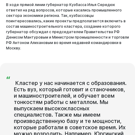
В ходе прямой линии губернатор Кузбасса Илья Середюк
ответил на ряд вопросов, которые касались промышленного
сектора экономики региона. Так, кузбассовцы
поинтересовались, какие проекты предполагается включить в
состав машиностроительного кластера, создание которого
губернатор обсуждал с председателем Правительства РФ
Денисом Мантуровым и Министром промышленности и торговли
РФ Антоном Алихановым во время недавней командировки в
Москву.
Новокузнецк
“
Кластер
у
нас
начинается
с
образования.
Есть
вуз,
который
готовит
и
станочников,
и
машиностроителей,
и
обучает
всем
тонкостям
работы
с
металлом.
Мы
выпускаем
высококлассных
специалистов.
Также
мы
имеем
производственную
базу
и
те
мощности,
которые
работали
в
советское
время.
Их
можно
возродить.
Например,
Юргинский