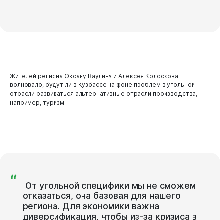
Жителей региона Оксану Ваулину и Алексея Колоскова
волновало, будут ли в Кузбассе на фоне проблем в угольной
отрасли развиваться альтернативные отрасли производства,
например, туризм.
“
От
угольной
специфики
мы
не
сможем
отказаться,
она
базовая
для
нашего
региона.
Для
экономики
важна
диверсификация,
чтобы
из-за
кризиса
в