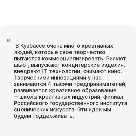
Документы
“
В
Кузбассе
очень
много
креативных
людей,
которые
свое
творчество
пытаются
коммерциализировать.
Рисуют,
шьют,
выпускают
кондитерские
изделия,
внедряют
IT-технологии,
снимают
кино.
Творческими
инновациями
у
нас
занимаются
4
тысячи
предпринимателей,
развивается
креативное
образование
—школы
креативных
индустрий,
филиал
Российского
государственного
института
сценических
искусств.
Эти
идеи
мы
будем
поддерживать.