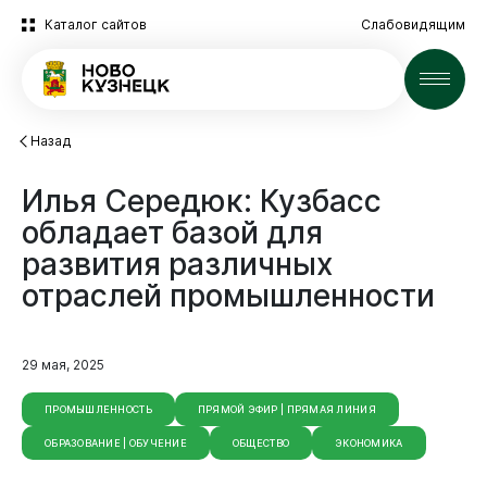
Каталог сайтов
Слабовидящим
Новости
Назад
Илья
Середюк:
Кузбасс
обладает
базой
для
развития
различных
отраслей
промышленности
29 мая, 2025
ПРОМЫШЛЕННОСТЬ
ПРЯМОЙ ЭФИР | ПРЯМАЯ ЛИНИЯ
ОБРАЗОВАНИЕ | ОБУЧЕНИЕ
ОБЩЕСТВО
ЭКОНОМИКА