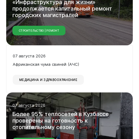
«Инфраструктура
для
жизни»
продолжается
капитальный
ремонт
городских
магистралей
СТРОИТЕЛЬСТВО | РЕМОНТ
07 августа 2026
Африканская чума свиней (АЧС)
МЕДИЦИНА И ЗДРАВООХРАНЕНИЕ
07 августа 2026
Более
95%
теплосетей
в
Кузбассе
проверены
на
готовность
к
отопительному
сезону