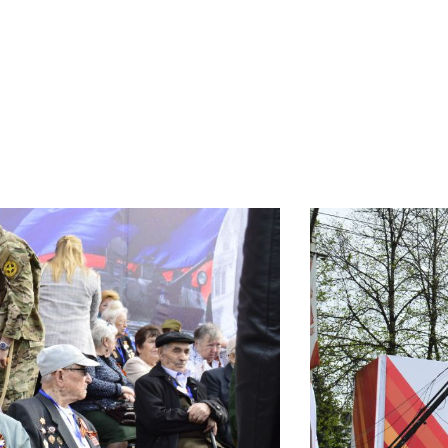
Документы
Утвержденные документы
Экспертиза НПА
Публичные слушания и
общественные обсуждения
Оценка регулирующего
воздействия
Проекты правовых актов
у
Противодействие коррупции
нции
Среднемесячная заработная
нс
плата