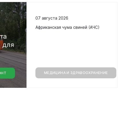
07 августа 2026
в
Африканская чума свиней (АЧС)
кта
а
для
МЕДИЦИНА И ЗДРАВООХРАНЕНИЕ
ОНТ
монт