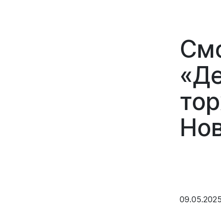
Смо
«Де
тор
Нов
09.05.202