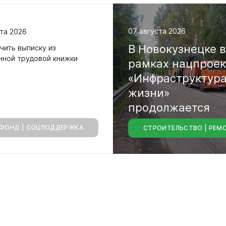
родных депутатов
созыва
07 августа 2026
та 2026
В
Новокузнецке
чить выписку из
нной трудовой книжки
рамках
нацпрое
«Инфраструктур
жизни»
продолжается
ФОНД | СОЦПОДДЕРЖКА
СТРОИТЕЛЬСТВО | РЕМ
капитальный
ре
городских
магистралей