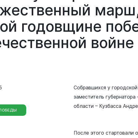
Сведения о лесах Новокузнецкого
ржественный
марш
городского округа
Отдел мобилизационной подготовки
-ой
годовщине
поб
Контрольно-счетная палата
Отдел бухгалтерского учета и
Новокузнецкого городского округа
ечественной
войне
отчетности
Совет народных депутатов
Отдел внутреннего финансового
контроля
Выборы
Правовое управление
5
Собравшихся у городской
Советы и комиссии
заместитель губернатора
области – Кузбасса Андре
 ПОБЕДЫ
После этого стартовали 