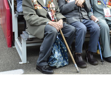
я защита
ьные услуги
ьная служба
сть
о лесах
цкого городского
-счетная палата
цкого городского
одных депутатов
путатов
цкого городского