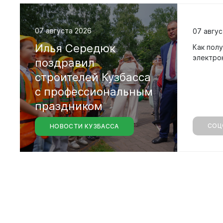
Совета на
седьмого 
07 августа 2026
07 авгус
Илья
Середюк
Как полу
электро
поздравил
строителей
Кузбасса
с
профессиональным
праздником
СОЦ
НОВОСТИ КУЗБАССА