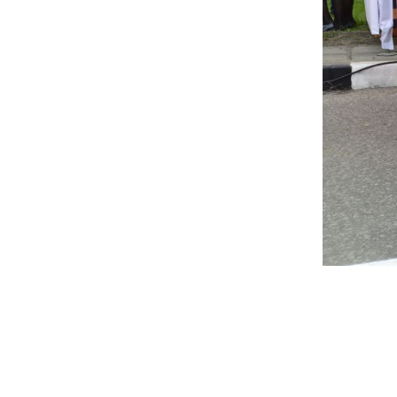
Социальна
Транспорт
Муниципал
Муниципал
Безопасно
Сведения 
Новокузне
округа
Контрольно
Новокузне
округа
Совет нар
Выборы
Выборы де
Новокузне