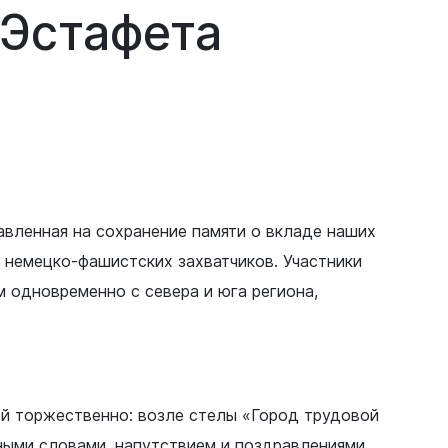
«Эстафета
авленная на сохранение памяти о вкладе наших
 немецко-фашистских захватчиков. Участники
 одновременно с севера и юга региона,
.
ей торжественно: возле стелы «Город трудовой
ными словами, напутствием и поздравлениями