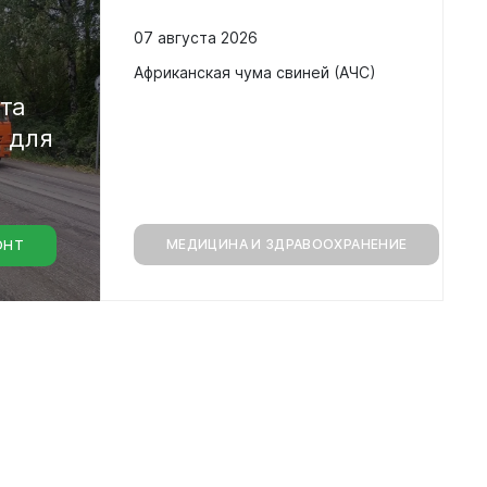
07 августа 2026
в
Африканская чума свиней (АЧС)
кта
а
для
МЕДИЦИНА И ЗДРАВООХРАНЕНИЕ
ОНТ
монт