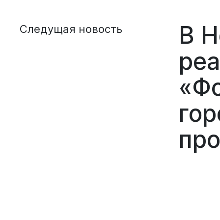
В Н
Следущая новость
реа
«Ф
гор
про