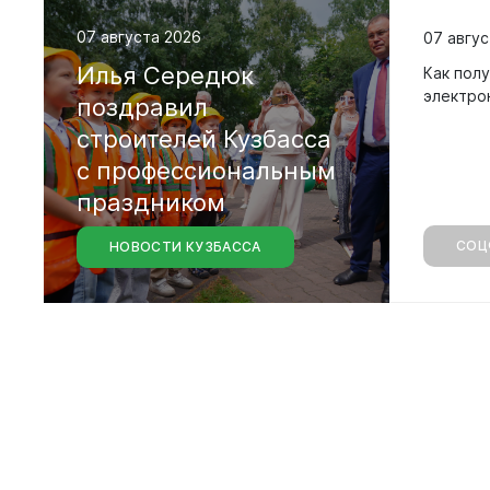
Совета на
седьмого 
07 августа 2026
07 авгус
Илья
Середюк
Как полу
электро
поздравил
строителей
Кузбасса
с
профессиональным
праздником
СОЦ
НОВОСТИ КУЗБАССА