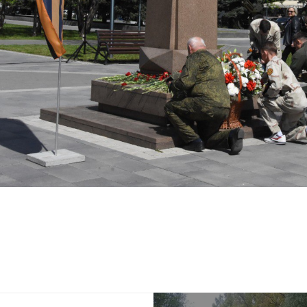
я защита
ьные услуги
ьная служба
сть
о лесах
цкого городского
-счетная палата
цкого городского
одных депутатов
путатов
цкого городского