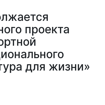
олжается
ного проекта
ортной
ционального
тура для жизни»