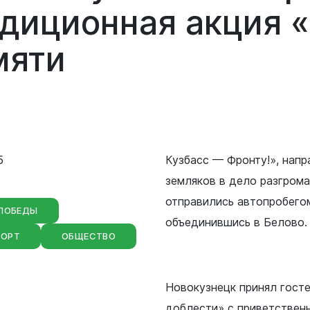
Сведения о лесах Новокузнецкого
адиционная
акция
городского округа
Отдел мобилизационной подготовки
мяти
Контрольно-счетная палата
Отдел бухгалтерского учета и
Новокузнецкого городского округа
отчетности
Совет народных депутатов
Отдел внутреннего финансового
контроля
Выборы
5
Кузбасс — Фронту!», напр
Правовое управление
земляков в дело разгрома
отправились автопробегом
 ПОБЕДЫ
Советы и комиссии
объединившись в Белово
ПОРТ
ОБЩЕСТВО
Новокузнецк принял гост
доблести» с приветствен