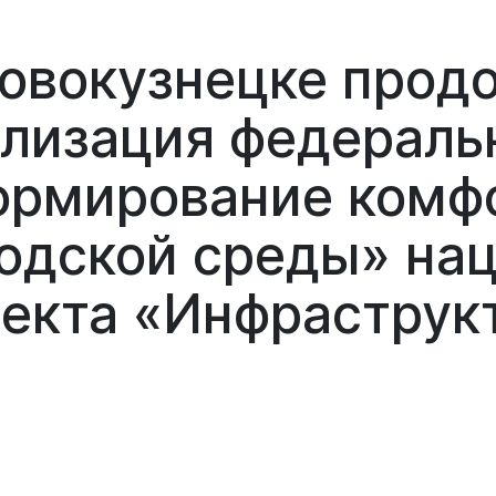
овокузнецке прод
лизация федераль
ормирование комф
одской среды» на
екта «Инфраструк