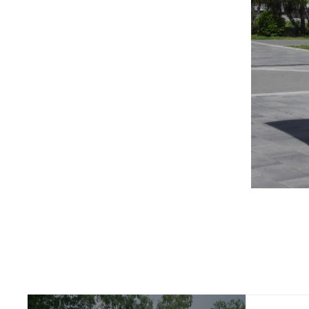
Социальна
Транспорт
Муниципал
Муниципал
Безопасно
Сведения 
Новокузне
округа
Контрольно
Новокузне
округа
Совет нар
Выборы
Выборы де
Новокузне