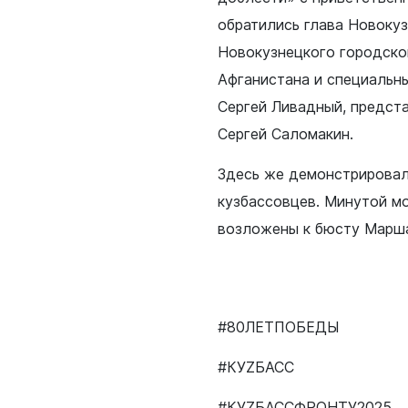
обратились глава Новоку
Новокузнецкого городско
Афганистана и специаль
Сергей Ливадный, предст
Сергей Саломакин.
Здесь же демонстрировал
кузбассовцев. Минутой мо
возложены к бюсту Марша
#80ЛЕТПОБЕДЫ
#КУZБАСС
#КУZБАССФРОНТУ2025