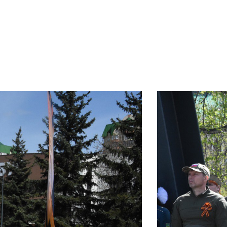
Документы
Утвержденные документы
Экспертиза НПА
Публичные слушания и
общественные обсуждения
Оценка регулирующего
воздействия
Проекты правовых актов
у
Противодействие коррупции
нции
Среднемесячная заработная
нс
плата