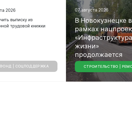
родных депутатов
созыва
07 августа 2026
та 2026
В
Новокузнецке
чить выписку из
нной трудовой книжки
рамках
нацпрое
«Инфраструктур
жизни»
продолжается
ФОНД | СОЦПОДДЕРЖКА
СТРОИТЕЛЬСТВО | РЕМ
капитальный
ре
городских
магистралей