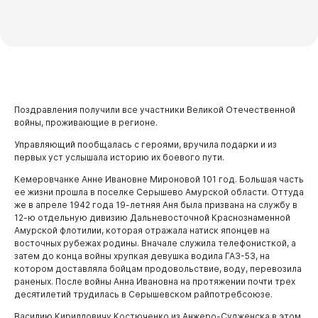
Администрация
Поздравления получили все участники Великой Отечественной
войны, проживающие в регионе.
Управляющий пообщалась с героями, вручила подарки и из
первых уст услышала историю их боевого пути.
Кемеровчанке Анне Ивановне Мироновой 101 год. Большая часть
ее жизни прошла в поселке Серышево Амурской области. Оттуда
же в апреле 1942 года 19-летняя Аня была призвана на службу в
12-ю отдельную дивизию Дальневосточной Краснознаменной
Амурской флотилии, которая отражала натиск японцев на
восточных рубежах родины. Вначале служила телефонисткой, а
затем до конца войны хрупкая девушка водила ГАЗ-53, на
котором доставляла бойцам продовольствие, воду, перевозила
раненых. После войны Анна Ивановна на протяжении почти трех
десятилетий трудилась в Серышевском райпотребсоюзе.
Василию Кирилловичу Костюченко из Анжеро-Судженска в этом