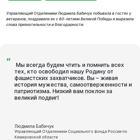
Управляющий Отделением Людмила Бабичук побывала в гостях у
ветеранов, поздравила их с 80-летием Великой Победы и выразила
слова признательности и благодарности.
Новокузнецк
“
Мы
всегда
будем
чтить
и
помнить
всех
тех,
кто
освободил
нашу
Родину
от
фашистских
захватчиков.
Вы
–
живая
история
мужества,
самоотверженности
и
патриотизма.
Низкий
вам
поклон
за
великий
подвиг!
Людмила Бабичук
Управляющий Отделением Социального фонда России по
Кемеровской области