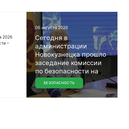
06 августа 2026
Сегодня
в
а 2026
сти –
администрации
Новокузнецка
прошло
заседание
комиссии
по
безопасности
на
БЕЗОПАСНОСТЬ
водных
объектах