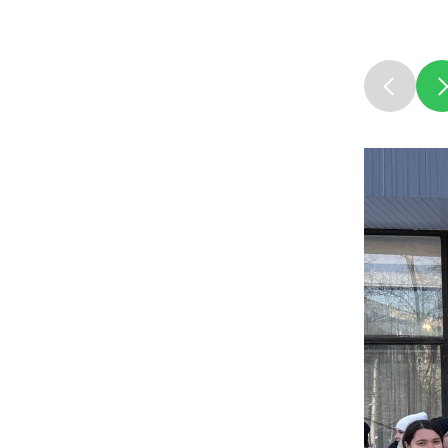
Социальна
Транспорт
Муниципал
Муниципал
Безопасно
Сведения 
Новокузне
округа
Контрольно
Новокузне
округа
Совет нар
Выборы
Выборы де
Новокузне