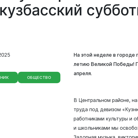
Сведения о лесах Новокузнецкого
кузбасский
суббот
городского округа
Отдел мобилизационной подготовки
Контрольно-счетная палата
Отдел бухгалтерского учета и
Новокузнецкого городского округа
отчетности
Совет народных депутатов
2025
На этой неделе в городе
Отдел внутреннего финансового
контроля
летию Великой Победы! П
Выборы
апреля.
ТНИК
ОБЩЕСТВО
Правовое управление
Советы и комиссии
В Центральном районе, на
труда под девизом «Кузню
работниками культуры и о
и школьниками мы освобо
Задорная музыка, виктори