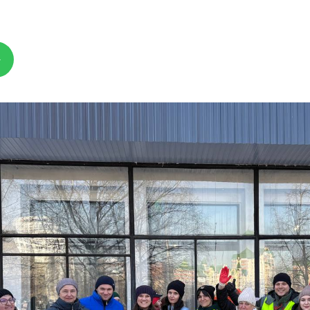
я защита
ьные услуги
ьная служба
сть
о лесах
цкого городского
-счетная палата
цкого городского
одных депутатов
путатов
цкого городского