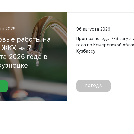
та 2026
06 августа 2026
овые
работы
на
Прогноз погоды 7-9 август
года по Кемеровской обла
х
ЖКХ
на
7
Кузбассу
ста
2026
года
в
уальная
кузнецке
мная
обращение
иема граждан
ПОГОДА
аботе
бинет