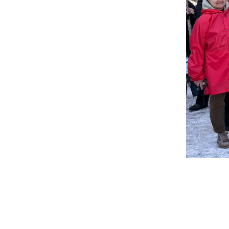
Совета на
седьмого 