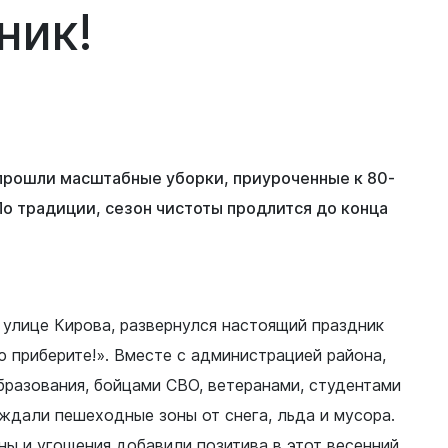
ник!
 прошли масштабные уборки, приуроченные к 80-
о традиции, сезон чистоты продлится до конца
 улице Кирова, развернулся настоящий праздник
 приберите!». Вместе с администрацией района,
бразования, бойцами СВО, ветеранами, студентами
ждали пешеходные зоны от снега, льда и мусора.
ны и угощения добавили позитива в этот весенний