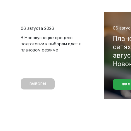
06 авгус
06 августа 2026
План
В Новокузнецке процесс
подготовки к выборам идет в
сетя
плановом режиме
авгу
Вирт
Ново
прие
Оставить 
График пр
ВЫБОРЫ
ЖКХ
Отчеты о р
Личный ка