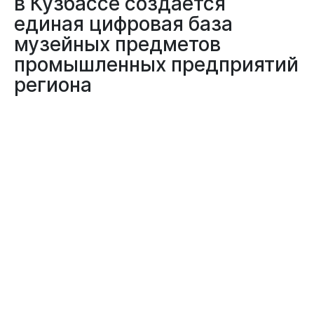
в Кузбассе создается
единая цифровая база
музейных предметов
промышленных предприятий
региона
05.02.2025
80 ЛЕТ ПОБЕДЫ
ПРЕДПРИЯТИЯ
В Кузбассе состоялось заседание организационного комитета
«Победа», посвященное подготовке к празднованию 80-летия
разгрома немецко-фашистских захватчиков советскими
воинами. Одним из рассмотренных вопросов стало обеспечение