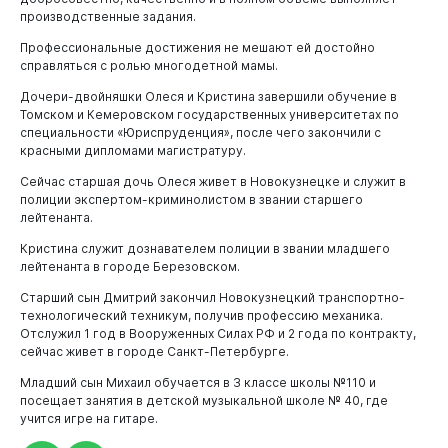
производственные задания.
Виртуальная
приемная
Профессиональные достижения не мешают ей достойно
справляться с ролью многодетной мамы.
Дочери-двойняшки Олеся и Кристина завершили обучение в
Томском и Кемеровском государственных университетах по
специальности «Юриспруденция», после чего закончили с
красными дипломами магистратуру.
Сейчас старшая дочь Олеся живет в Новокузнецке и служит в
полиции экспертом-криминолистом в звании старшего
лейтенанта.
Кристина служит дознавателем полиции в звании младшего
лейтенанта в городе Березовском.
Старший сын Дмитрий закончил Новокузнецкий транспортно-
технологический техникум, получив профессию механика.
Отслужил 1 год в Вооруженных Силах РФ и 2 года по контракту,
сейчас живет в городе Санкт-Петербурге.
Младший сын Михаил обучается в 3 классе школы №110 и
посещает занятия в детской музыкальной школе № 40, где
учится игре на гитаре.