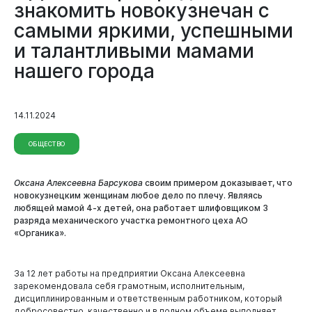
знакомить новокузнечан с
Документы
самыми яркими, успешными
и талантливыми мамами
нашего города
14.11.2024
ОБЩЕСТВО
Оксана Алексеевна Барсукова
своим примером доказывает, что
новокузнецким женщинам любое дело по плечу.
Являясь
любящей мамой 4-х детей, она работает шлифовщиком 3
разряда механического участка ремонтного цеха АО
«Органика».
За 12 лет работы на предприятии Оксана Алексеевна
зарекомендовала себя грамотным, исполнительным,
дисциплинированным и ответственным работником, который
добросовестно, качественно и в полном объеме выполняет