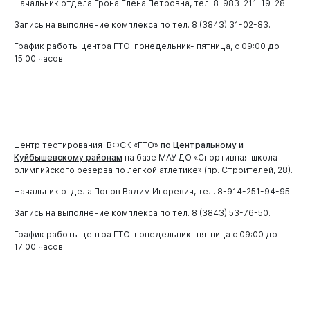
Начальник отдела Грона Елена Петровна, тел. 8-983-211-19-28.
Опека и попечительство
Запись на выполнение комплекса по тел. 8 (3843) 31-02-83.
Экология
Нормативно-правовые акты
Общественный экологический Совет
График работы центра ГТО: понедельник- пятница, с 09:00 до
15:00 часов.
Уборка и вывоз снега
Жилищно-коммунальное хозяйство
Прогноз погоды
Жилищно-коммунальное хозяйство
Горожанам
Общественные обсуждения
Формирование комфортной городской среды
Информация от Южно-Сибирского межрегионального
Центр тестирования ВФСК «ГТО»
по Центральному и
График проведения гидравлических испытаний
управления Росприроднадзора
Куйбышевскому районам
на базе МАУ ДО «Спортивная школа
тепловых сетей
Транспорт
Информация о пунктах приема отработанных
олимпийского резерва по легкой атлетике» (пр. Строителей, 28).
Газоснабжение
ртутьсодержащих ламп
Документы
Начальник отдела Попов Вадим Игоревич, тел. 8-914-251-94-95.
Муниципальные услуги
Теплоснабжение
Безопасные и качественные дороги
Сводный реестр муниципальных услуг
Запись на выполнение комплекса по тел. 8 (3843) 53-76-50.
Бизнесу
Муниципальная служба
Обращение с ТКО
Ремонт дорог и гарантийные обязательства
Комитет по управлению муниципальным имуществом
График работы центра ГТО: понедельник- пятница с 09:00 до
Муниципальная служба
города Новокузнецка
17:00 часов.
Безопасность
Оперштаб по транспорту
Порядок проведения конкурсов
Безопасность
Управление по учету и приватизации жилых помещений
Уведомления о брошенных транспортных средствах
администрации города Новокузнецка
Кадровый резерв
Безнадзорные животные
Информация о перемещенных транспортных
Управление дорожно-коммунального хозяйства и
средствах