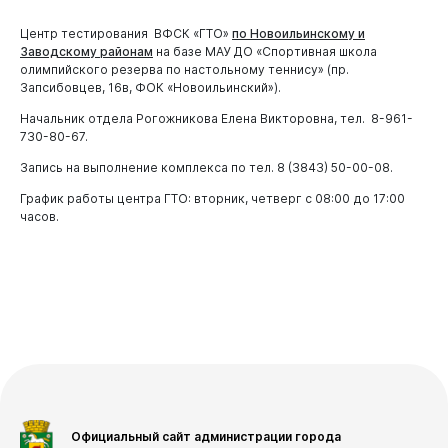
Водные объекты
благоустройства
Документы
Центр тестирования ВФСК «ГТО»
по Новоильинскому и
Памятки по паводку
Управление культуры и молодежной политики
Заводскому районам
на базе МАУ ДО «Спортивная школа
администрации города Новокузнецка
олимпийского резерва по настольному теннису» (пр.
Запсибовцев, 16в, ФОК «Новоильинский»).
Комитет социальной защиты администрации города
Выборы
Новокузнецка
Начальник отдела Рогожникова Елена Викторовна, тел. 8-961-
Выборы
730-80-67.
Комитет Жилищно-коммунального хозяйства
Администрации города Новокузнецка и МБУ
Выборы депутатов Новокузнецкого городского
Запись на выполнение комплекса по тел. 8 (3843) 50-00-08.
"Дирекция ЖКХ"
Виртуальная
приемная
Совета народных депутатов седьмого созыва
График работы центра ГТО: вторник, четверг с 08:00 до 17:00
Комитет градостроительства и архитектуры
часов.
Отдел по труду администрации города Новокузнецка
Комитет образования и науки администрации города
Новокузнецка
Управление потребительского рынка и развития
предпринимательства
Администрация Центрального района
Администрация Кузнецкого района
Администрация Заводского района
Официальный сайт администрации города