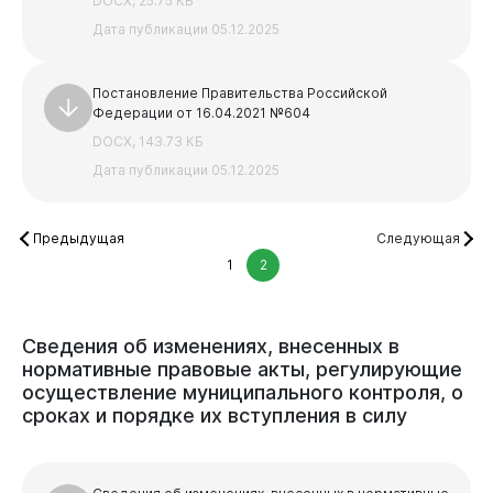
DOCX, 25.75 КБ
Дата публикации 05.12.2025
Постановление Правительства Российской
Федерации от 16.04.2021 №604
DOCX, 143.73 КБ
Дата публикации 05.12.2025
Предыдущая
Следующая
1
2
Сведения
об
изменениях,
внесенных
в
нормативные
правовые
акты,
регулирующие
осуществление
муниципального
контроля,
о
сроках
и
порядке
их
вступления
в
силу