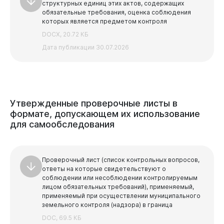
структурных единиц этих актов, содержащих
обязательные требования, оценка соблюдения
которых является предметом контроля
DOCX, 20.72 КБ
Дата публикации 30.07.2026
Утвержденные
проверочные
листы
в
формате,
допускающем
их
использование
для
самообследования
Проверочный лист (список контрольных вопросов,
ответы на которые свидетельствуют о
соблюдении или несоблюдении контролируемым
лицом обязательных требований), применяемый,
применяемый при осуществлении муниципального
земельного контроля (надзора) в граница
DOC, 69.5 КБ
Горожанам