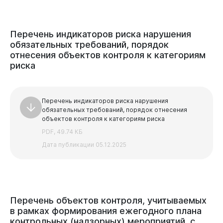
Перечень
индикаторов
риска
нарушения
обязательных
требований,
порядок
отнесения
объектов
контроля
к
категориям
риска
Перечень индикаторов риска нарушения
обязательных требований, порядок отнесения
объектов контроля к категориям риска
Бизнесу
PDF, 49.74 КБ
Дата публикации 05.12.2025
Перечень
объектов
контроля,
учитываемых
в
рамках
формирования
ежегодного
плана
контрольных
(надзорных)
мероприятий,
с