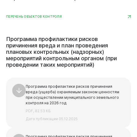
Документы
ПЕРЕЧЕНЬ ОБЪЕКТОВ КОНТРОЛЯ
Программа
профилактики
рисков
причинения
вреда
и
план
проведения
плановых
контрольных
(надзорных)
мероприятий
контрольным
органом
(при
проведении
таких
мероприятий)
Программа профилактики рисков причинения
вреда (ущерба) охраняемым законом ценностям
при осуществлении муниципального земельного
контроля на 2026 год
PDF, 82.53 КБ
Дата публикации 05.12.2025
Программа профилактики рисков причинения