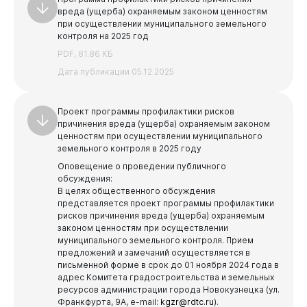
вреда (ущерба) охраняемым законом ценностям
при осуществлении муниципального земельного
контроля на 2025 год
PDF, 81.86 КБ
Дата публикации 05.12.2025
Проект программы профилактики рисков
причинения вреда (ущерба) охраняемым законом
ценностям при осуществлении муниципального
земельного контроля в 2025 году
Оповещение о проведении публичного
обсуждения:
В целях общественного обсуждения
представляется проект программы профилактики
Виртуальная
приемная
рисков причинения вреда (ущерба) охраняемым
законом ценностям при осуществлении
муниципального земельного контроля. Прием
предложений и замечаний осуществляется в
письменной форме в срок до 01 ноября 2024 года в
адрес Комитета градостроительства и земельных
ресурсов администрации города Новокузнецка (ул.
Франкфурта, 9А, e-mail:
kgzr@rdtc.ru
).