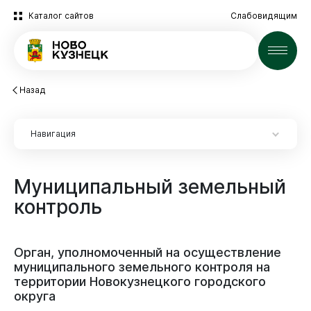
Каталог сайтов
Слабовидящим
Новости
Назад
Навигация
Муниципальный
земельный
Инвесторам
контроль
Инвесторам
Социально-экономическое развитие
Сопровождение инвесторов
Социально-экономическое положение
Муниципальные закупки
Орган,
уполномоченный
на
осуществление
Особая территория для инвестиций
Оценка эффективности деятельности органов
муниципального
земельного
контроля
на
Мониторинг
местного самоуправления
Муниципальное имущество
Поддержка бизнеса
территории
Новокузнецкого
городского
Витрина закупок
округа
Муниципальное имущество
Прогноз социально-экономического развития города
Инвестиционный проект «Дом за рубль»
Потребительский рынок