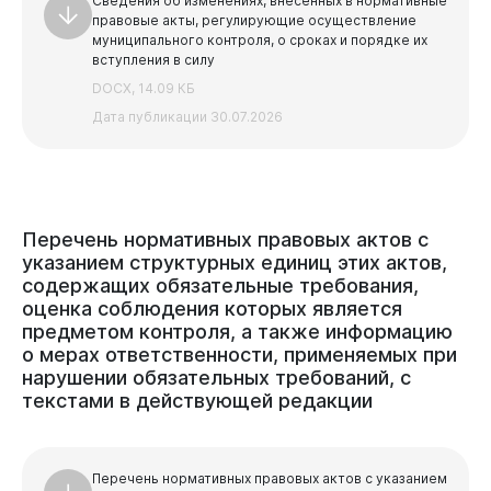
Сведения об изменениях, внесенных в нормативные
правовые акты, регулирующие осуществление
муниципального контроля, о сроках и порядке их
вступления в силу
DOCX, 14.09 КБ
Дата публикации 30.07.2026
Администрация
Перечень
нормативных
правовых
актов
с
указанием
структурных
единиц
этих
актов,
содержащих
обязательные
требования,
оценка
соблюдения
которых
является
предметом
контроля,
а
также
информацию
о
мерах
ответственности,
применяемых
при
нарушении
обязательных
требований,
с
текстами
в
действующей
редакции
Перечень нормативных правовых актов с указанием